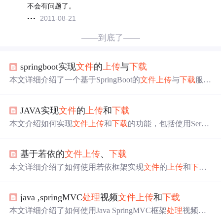
不会有问题了。
2011-08-21
——到底了——
springboot实现
文件
的
上传
与
下载
本文详细介绍了一个基于SpringBoot的
文件
上传
与
下载
服务
实现。包括单
文件
上传
、多
文件
批量
上传
以及
文件
下载
功
能，利用MultipartFile
处理
文件
，通过thymeleaf作为前端模
JAVA实现
文件
的
上传
和
下载
板引擎，并提供完整的项目源码。
本文介绍如何实现
文件
上传
和
下载
的功能，包括使用Servle
t
处理
文件
上传
、解决
文件
重名问题的方法、
文件
存储位置
的选择以及
文件
下载
的实现。
基于若依的
文件
上传
、
下载
本文详细介绍了如何使用若依框架实现
文件
的
上传
和
下载
功能，包括前端和后端的具体实现步骤。从前端组件的封
装到后端接口的定制，再到数据库字段的设计，以及
文件
java ,springMVC
处理
视频
文件
上传
和
下载
路径的
处理
，全面覆盖了
文件
操作的技术细节。
本文详细介绍了如何使用Java SpringMVC框架
处理
视频
文
件
的
上传
和
下载
操作，涵盖了
文件
上传
的配置、控制器实