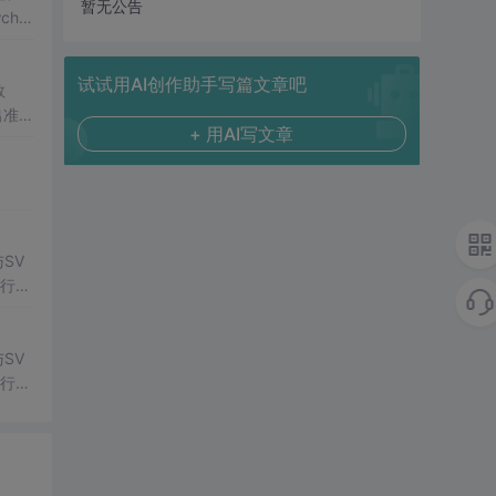
暂无公告
har
建：完
试试用AI创作助手写篇文章吧
数
出准确
+ 用AI写文章
常方
SV
行np
项目
SV
行np
项目