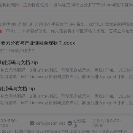
结构化编排，
主
要特点包括： 编码规范 详细区分多字节(char)与宽字符(wc
的完整解析 说明UTF-8与GBK编码转换的实际应用场景 核心功能模块 窗口创
File/ReadF
使用方便! 详 情 说 明 用这个手写数字识别系统，你可以轻松地识别手写
面
（GUI），非常容易使用。你只需要将手写数字输入系统，它将立即给
、工作还是日常生活，都能为你提供快速和准确的识别服务。它是一个非
素分布与产业链融合现状？.docx
与产业链融合现状？
.0-原创源码与文档.zip
包含完整源码、3项自动化测试、可复现合成示例、离线HTML、JSON与
能清单、MIT License及原创与授权声明。解压后进入project目录，执
可通过本地静态服务器打开网页。运行
时
零第三方依赖，不包含热点产品或开源
.0-原创源码与文档.zip
。适合前端开发、AI应用工程、测试审计和课程实践。
包含完整源码、3项自动化测试、可复现合成示例、离线HTML、JSON与
能清单、MIT License及原创与授权声明。解压后进入project目录，执
可通过本地静态服务器打开网页。运行
时
零第三方依赖，不包含热点产品或开源
。适合前端开发、AI应用工程、测试审计和课程实践。
400-660-
在线客
工作时间 8:30-
kefu@csdn.net
0108
服
22:00
2020〕1039-165号
经营性网站备案信息
北京互联网违法和不良信息举报中心