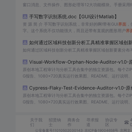
窗口消息、文件操作、图形处理等12大功能模块。手册采用
_t)编码体系 提供LPSTR/LPCWSTR等字符串指针类型
手写数字识别系统.doc【GUI设计Matlab】
整展示从注册类到消息循环的窗口生命周期 文件操作：覆盖Create
资 源 简 介 手写数字识别系统，非常好的啊!带有GUI
界面
，
字。这个系统不仅功能强大，而且还带有直观的图形用户
界
的识别结果。这个系统可以在各种场景中使用，无论是学校
如何通过区域科技创新分析工具精准掌握区域创新要
便和实用的工具，你一定
会
喜欢它的！
如何通过区域科技创新分析工具精准掌握区域创新要素分布
Visual-Workflow-Orphan-Node-Auditor-v1
原创本地工程审计与分析工具合集中的独立资源包。每个ZIP
G报告、1080×720真实运行效果图、README、运行说明、功
m test验证算法，执行npm run report生成报告，也
Cypress-Flaky-Test-Evidence-Auditor-v1
源码、Logo、官方截图、论文、生产日志或其他受限素材
原创本地工程审计与分析工具合集中的独立资源包。每个ZIP
G报告、1080×720真实运行效果图、README、运行说明、功
m test验证算法，执行npm run report生成报告，也
源码、Logo、官方截图、论文、生产日志或其他受限素材
关于我
招贤纳
商务合
寻求报
协议专
们
士
作
道
区
公安备案号11010502030143
京ICP备19004658号
京网文〔