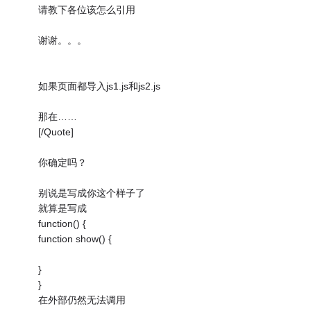
请教下各位该怎么引用
谢谢。。。
如果页面都导入js1.js和js2.js
那在……
[/Quote]
你确定吗？
别说是写成你这个样子了
就算是写成
function() {
function show() {
}
}
在外部仍然无法调用