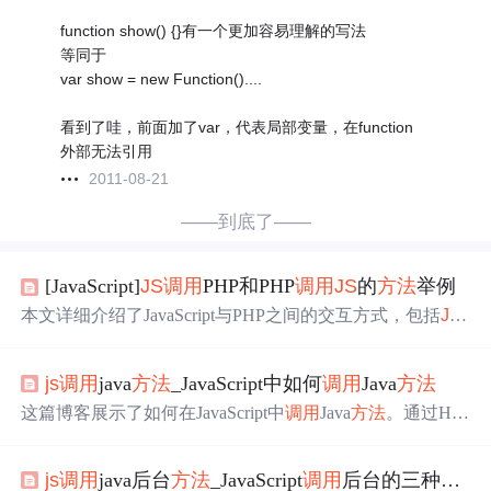
function show() {}有一个更加容易理解的写法
等同于
var show = new Function()....
看到了哇，前面加了var，代表局部变量，在function
外部无法引用
2011-08-21
——到底了——
[JavaScript]
JS
调用
PHP和PHP
调用
JS
的
方法
举例
本文详细介绍了JavaScript与PHP之间的交互方式，包括
JS
调用
PHP文件并获取值、PHP
调用
JS
值及
方法
、
JS
调用
PH
P变量和函数等具体应用场景，并提供了实际代码示例。
js
调用
java
方法
_JavaScript中如何
调用
Java
方法
这篇博客展示了如何在JavaScript中
调用
Java
方法
。通过HT
ML按钮触发JavaScript事件，然后发送请求到Servlet，Servl
et根据请求参数
调用
Java的特定
方法
。在示例中，当用户点
js
调用
java后台
方法
_JavaScript
调用
后台的三种
方法
击删除所有商品按钮，JavaScript收集选定的商品ID，发送