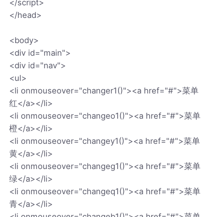
</script>
</head>
<body>
<div id="main">
<div id="nav">
<ul>
<li onmouseover="changer1()"><a href="#">菜单
红</a></li>
<li onmouseover="changeo1()"><a href="#">菜单
橙</a></li>
<li onmouseover="changey1()"><a href="#">菜单
黄</a></li>
<li onmouseover="changeg1()"><a href="#">菜单
绿</a></li>
<li onmouseover="changeq1()"><a href="#">菜单
青</a></li>
<li onmouseover="changeb1()"><a href="#">菜单