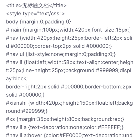
<title>无标题文档</title>
<style type="text/css">
body {margin:0;padding:0}
#main {margin:100px;width:420px;font-size:15px;}
#nav {width:420px;height:25px;border-left:2px soli
d #000000;border-top:2px solid #000000;}
#nav ul {list-style:none;margin:0;padding:0;}
#nav li {float:left;width:58px;text-align:center;heigh
t:25px;line-height:25px;background:#999999;displ
ay:block;
border-right:2px solid #000000;border-bottom:2px
solid #000000;}
#xianshi {width:420px;height:150px;float:left;backg
round:#999999;}
#xs {margin:35px;height:80px;background:red;}
#nav li a {text-decoration:none;color:#FFFFFF;}
#nav li a:hover {color:#FF0000;text-decoration:und