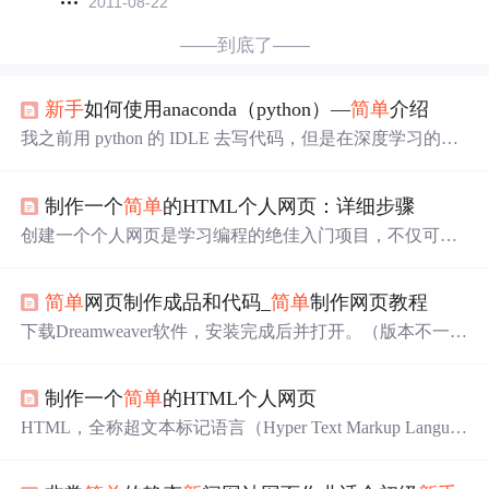
2011-08-22
——到底了——
新
手
如何使用anaconda（python）—
简单
介绍
我之前用 python 的 IDLE 去写代码，但是在深度学习的部
分，代码频频报错，因为 python 的很多库都没有，而自己
去下载的话速度极其的慢。 所以下载 anaconda 了， anacon
制作一个
简单
的HTML个人网页：详细步骤
da 里已经下载了很多库（虽然依然没有我想要的库），但
相比单单一个 python 软件便好用许多。 这里介绍一下
新
手
创建一个个人网页是学习编程的绝佳入门项目，不仅可以
如何快速使用 anaconda（我也是刚接触 python，好在比C
帮助你理解网页是如何构建的，还可以让你有机会展示自
简单
多了，和 ma...
己的个人品牌。通过遵循上述步骤，即使是编程
新
手
也能
简单
网页制作成品和代码_
简单
制作网页教程
轻松创建出自己的个人网页。随着你编程技能的提升，你
可以逐步增加更多高级功能，如使用JavaScript增加页面互
下载Dreamweaver软件，安装完成后并打开。（版本不一样
动性，或学习使用框架如React或Vue.js来构建更复杂的应
打开的界面也不一样）2然后在左上角点击【文件】-【
新
用。编程之旅充满无限可能，而一步一个脚印地构建自己
建】快捷键是Ctr+N3点【
新
建】后进入这个界面，一般情
的个人网页，无疑是这趟旅程中的一次有趣且有益的尝
制作一个
简单
的HTML个人网页
况就不要调什么了，直接确定就好了。4左上角就看到
新
建
试。
的页面完成了，然后在右上有【代码】【拆分】【设计】
HTML，全称超文本标记语言（Hyper Text Markup Languag
新
手
就选择【设计】比较
简单
点。5然后在页面输入文字
e），是构建和设计网页的基础。无论你是编程
新
手
，还是
（以百度经验为例）6然后选中文字，在下边会出现属性的
有一定经验的开发者，都可以通过HTML来制作自己的个