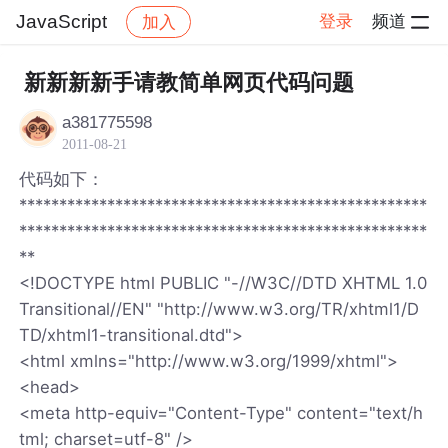
JavaScript
登录
频道
加入
帖子详情
社区
JavaScript
新新新新手请教简单网页代码问题
a381775598
2011-08-21
代码如下：
***************************************************
***************************************************
**
<!DOCTYPE html PUBLIC "-//W3C//DTD XHTML 1.0
Transitional//EN" "http://www.w3.org/TR/xhtml1/D
TD/xhtml1-transitional.dtd">
<html xmlns="http://www.w3.org/1999/xhtml">
<head>
<meta http-equiv="Content-Type" content="text/h
tml; charset=utf-8" />