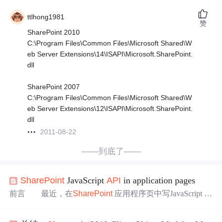
ttlhong1981
赞
SharePoint 2010
C:\Program Files\Common Files\Microsoft Shared\W
eb Server Extensions\14\ISAPI\Microsoft.SharePoint.
dll
SharePoint 2007
C:\Program Files\Common Files\Microsoft Shared\W
eb Server Extensions\12\ISAPI\Microsoft.SharePoint.
dll
2011-08-22
——到底了——
SharePoint
JavaScript
API
in application pages
前言 最近，在
SharePoint
应用程序页中写JavaScript
A
PI
，进行一些数据交互。其实，很简单的事情却遇到了问
题，记录一下，希望能对遇到类似问题的人以帮助。