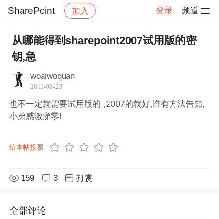
SharePoint
登录
频道
加入
帖子详情
社区
SharePoint
从哪能得到sharepoint2007试用版的密
钥,急
woaiwoquan
2011-08-23
也不一定就需要试用版的 ,2007的就好,谁有方法告知,
小弟感激涕零!
给本帖投票
159
3
打赏
全部评论