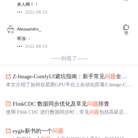
来人啊！！
2011-08-23
Alessandro_
赞
帮顶- -
2011-08-23
——到底了——
Z-Image-ComfyUI避坑指南：新手常见
问题
全
解答
本文介绍了如何在星图GPU平台上自动化部署Z-Image-Co
mfyUI镜像，快速构建中文原生支持的AI图像生成环境。
该镜像基于Z-Image-Turbo/Standard/Edit系列模型，特别适
FlinkCDC 数据同步优化及常见
问题
排查
用于需精准中文字体渲染的场景，如海报设计、带标语的
营销配图等，显著提升多语言视觉内容创作效率。
使用 Flink CDC 进行数据同步时，常见
问题
包括高延迟、
任务重启或失败、数据丢失、数据不一致、性能瓶颈、网
络
问题
和版本兼容性
问题
。通过增加并行度、优化批量大
eygle新书的一个
问题
小和轮询间隔、启用
check
point
和保存点、优化索引、监
控网络、检查版本兼容性等方法，可以有效解决这些
问题