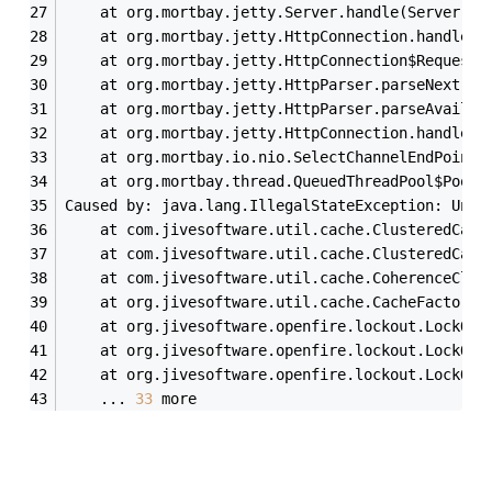
	at org.mortbay.jetty.Server.handle(Server.ja
	at org.mortbay.jetty.HttpConnection.handleRe
	at org.mortbay.jetty.HttpConnection$RequestH
	at org.mortbay.jetty.HttpParser.parseNext(Ht
	at org.mortbay.jetty.HttpParser.parseAvailab
	at org.mortbay.jetty.HttpConnection.handle(H
	at org.mortbay.io.nio.SelectChannelEndPoint.
	at org.mortbay.thread.QueuedThreadPool$PoolT
Caused by: java.lang.IllegalStateException: Unab
	at com.jivesoftware.util.cache.ClusteredCach
	at com.jivesoftware.util.cache.ClusteredCach
	at com.jivesoftware.util.cache.CoherenceClus
	at org.jivesoftware.util.cache.CacheFactory.
	at org.jivesoftware.openfire.lockout.LockOut
	at org.jivesoftware.openfire.lockout.LockOut
	at org.jivesoftware.openfire.lockout.LockOut
	... 
33
 more