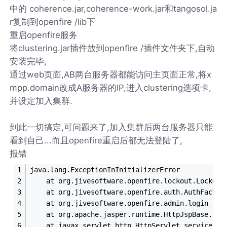
中的 coherence.jar,coherence-work.jar和tangosol.ja
r复制到openfire /lib下
重启openfire服务
将clustering.jar插件放到openfire /插件文件夹下,自动
安装完毕,
通过web页面,AB两台服务器都能访问主页面正常,将x
mpp.domain改成A服务器的IP,进入clustering选项卡,
并设定加入集群.
到此一切搞定,可问题来了,加入集群后两台服务器只能
看到自己...而且openfire重启后都无法登陆了,
报错
java.lang.ExceptionInInitializerError
	at org.jivesoftware.openfire.lockout.LockOut
	at org.jivesoftware.openfire.auth.AuthFactor
	at org.jivesoftware.openfire.admin.login_jsp
	at org.apache.jasper.runtime.HttpJspBase.ser
	at javax.servlet.http.HttpServlet.service(Ht