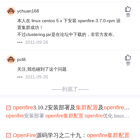
ychuan168
赞
本人在 linux centos 5.x 下安装 openfire-3.7.0-rpm 设
置集群成功！
不过clustering.jar是在论坛中下载的，非官方发布。
2011-09-26
pclili
赞
关注,我也碰到了这个问题.
2011-09-20
——到底了——
openfire
3.10.2安装部署及
集群
配置
及
openfire
优化
openfire
安装部署
openfire
集群
配置
openfire
优化 linux下
安装
配置
openfire
openfire
优化步骤
OpenFire
源码学习之二十九：
openfire
集群
配置