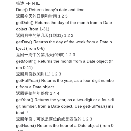
描述 FF N IE
Date() Returns today's date and time
返回今天的日期和时间 1 2 3
getDate() Returns the day of the month from a Date
object (from 1-31)
返回月中的第几天(1到31) 1 2 3
getDay() Returns the day of the week from a Date o
bject (from 0-6)
返回一周中的第几天(0到6) 1 2 3
getMonth() Returns the month from a Date object (fr
om 0-11)
返回月份数(0到11) 1 2 3
getFullYear() Returns the year, as a four-digit numbe
r, from a Date object
返回完整的年份数 1 4 4
getYear() Returns the year, as a two-digit or a four-di
git number, from a Date object. Use getFullYear() ins
tead !!
返回年份，可以是两位的或是四位的 1 2 3
getHours() Returns the hour of a Date object (from 0