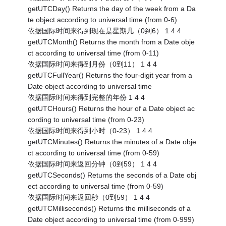
getUTCDay() Returns the day of the week from a Da
te object according to universal time (from 0-6)
依据国际时间来得到现在是星期几（0到6） 1 4 4
getUTCMonth() Returns the month from a Date obje
ct according to universal time (from 0-11)
依据国际时间来得到月份（0到11） 1 4 4
getUTCFullYear() Returns the four-digit year from a
Date object according to universal time
依据国际时间来得到完整的年份 1 4 4
getUTCHours() Returns the hour of a Date object ac
cording to universal time (from 0-23)
依据国际时间来得到小时（0-23） 1 4 4
getUTCMinutes() Returns the minutes of a Date obje
ct according to universal time (from 0-59)
依据国际时间来返回分钟（0到59） 1 4 4
getUTCSeconds() Returns the seconds of a Date obj
ect according to universal time (from 0-59)
依据国际时间来返回秒（0到59） 1 4 4
getUTCMilliseconds() Returns the milliseconds of a
Date object according to universal time (from 0-999)