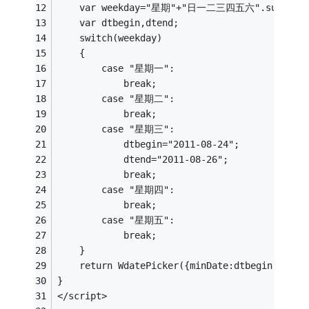
    var weekday="星期"+"日一二三四五六".substr(new
    var dtbegin,dtend;
    switch(weekday)
    {
        case "星期一":
            break;
        case "星期二":
            break;
        case "星期三":
            dtbegin="2011-08-24";
            dtend="2011-08-26";
            break;
        case "星期四":
            break;
        case "星期五":
            break;
    }
    return WdatePicker({minDate:dtbegin,maxDa
}
</script>