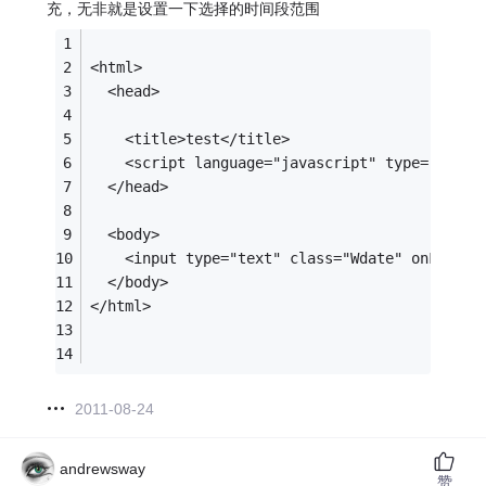
充，无非就是设置一下选择的时间段范围
<html>   
  <head>   
    <title>test</title>     
    <script language="javascript" type="text/
  </head>   
  <body>   
    <input type="text" class="Wdate" onFocus=
  </body>   
</html>
2011-08-24
andrewsway
赞