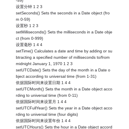
-59)
设置分钟 1 2 3
setSeconds() Sets the seconds in a Date object (fro
m 0-59)
设置秒 1 2 3
setMilliseconds() Sets the milliseconds in a Date obje
ct (from 0-999)
设置毫秒 1 4 4
setTime() Calculates a date and time by adding or su
btracting a specified number of milliseconds to/from
midnight January 1, 1970 1 2 3
setUTCDate() Sets the day of the month in a Date o
bject according to universal time (from 1-31)
依据国际时间来设置日期 1 4 4
setUTCMonth() Sets the month in a Date object acco
rding to universal time (from 0-11)
依据国际时间来设置月 1 4 4
setUTCFullYear() Sets the year in a Date object acco
rding to universal time (four digits)
依据国际时间来设置年份 1 4 4
setUTCHours() Sets the hour in a Date object accord