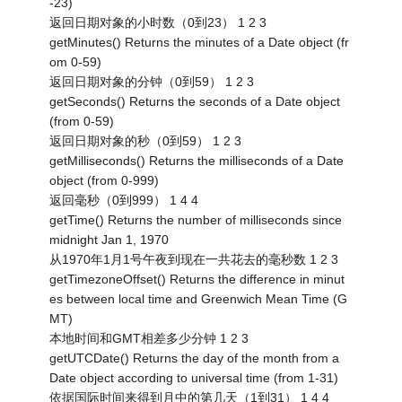
-23)
返回日期对象的小时数（0到23） 1 2 3
getMinutes() Returns the minutes of a Date object (fr
om 0-59)
返回日期对象的分钟（0到59） 1 2 3
getSeconds() Returns the seconds of a Date object
(from 0-59)
返回日期对象的秒（0到59） 1 2 3
getMilliseconds() Returns the milliseconds of a Date
object (from 0-999)
返回毫秒（0到999） 1 4 4
getTime() Returns the number of milliseconds since
midnight Jan 1, 1970
从1970年1月1号午夜到现在一共花去的毫秒数 1 2 3
getTimezoneOffset() Returns the difference in minut
es between local time and Greenwich Mean Time (G
MT)
本地时间和GMT相差多少分钟 1 2 3
getUTCDate() Returns the day of the month from a
Date object according to universal time (from 1-31)
依据国际时间来得到月中的第几天（1到31） 1 4 4