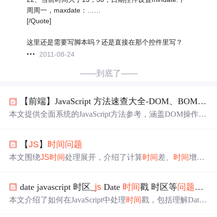
周周一，maxdate：……
[/Quote]
这里还是需要写脚本吗？还是直接在那个控件里写？
2011-08-24
——到底了——
【前端】JavaScript 方法速查大全-DOM、BOM、
时
本文提供全面系统的JavaScript方法参考，涵盖DOM操作、
BOM操作、
时间
处理及解决
JS
原生
问题
等方面。介绍了常
用DOM接口、节点操作，BOM的网页地址返回、滚动条
【
JS
】
时间
问题
位置获取等，还涉及
时间
处理的API及日期计算，以及解
决加减法精度缺失和递归优化等
问题
。
本文围绕
JS
时间
处理展开，介绍了计算
时间
差、
时间
增
加、比较
时间
大小等操作，还提及Angular
JS
时间
格式化处
理。重点分析了new Date()的浏览器兼容性
问题
，指出不同
date javascript 时区_
js
Date
时间
戳 时区等
问题
总结
浏览器对日期格式支持有差异，同时阐述了
时间
字段
Js
on
序列化
问题
及toLocaleDateString在不同浏览器的表现差
本文介绍了如何在JavaScript中处理
时间
戳，包括理解Date
异。
对象与时区的关系，以及如何方便地在不同时区间转换
时