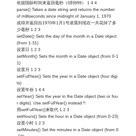
依据国际时间来返回毫秒（0到999） 1 4 4
parse() Takes a date string and returns the number
of milliseconds since midnight of January 1, 1970
或得并返回自1970年1月1号凌晨到现在一共花掉了多
少毫秒 1 2 3
setDate() Sets the day of the month in a Date object
(from 1-31)
设置日 1 2 3
setMonth() Sets the month in a Date object (from 0-1
1)
设置月 1 2 3
setFullYear() Sets the year in a Date object (four digi
ts)
设置年份 1 4 4
setYear() Sets the year in the Date object (two or fou
r digits). Use setFullYear() instead !!
用setFullYear()来取代 1 2 3
setHours() Sets the hour in a Date object (from 0-23)
设置小时 1 2 3
setMinutes() Set the minutes in a Date object (from 0