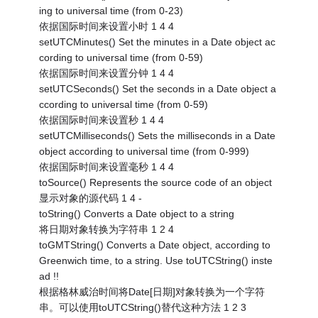
ing to universal time (from 0-23)
依据国际时间来设置小时 1 4 4
setUTCMinutes() Set the minutes in a Date object ac
cording to universal time (from 0-59)
依据国际时间来设置分钟 1 4 4
setUTCSeconds() Set the seconds in a Date object a
ccording to universal time (from 0-59)
依据国际时间来设置秒 1 4 4
setUTCMilliseconds() Sets the milliseconds in a Date
object according to universal time (from 0-999)
依据国际时间来设置毫秒 1 4 4
toSource() Represents the source code of an object
显示对象的源代码 1 4 -
toString() Converts a Date object to a string
将日期对象转换为字符串 1 2 4
toGMTString() Converts a Date object, according to
Greenwich time, to a string. Use toUTCString() inste
ad !!
根据格林威治时间将Date[日期]对象转换为一个字符
串。可以使用toUTCString()替代这种方法 1 2 3