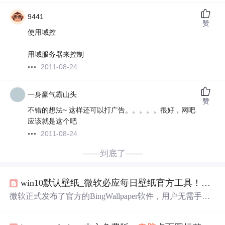
9441
赞
使用域控
用域服务器来控制
2011-08-24
一身豪气霸山头
赞
不错的想法~ 这样还可以打广告。。。。。很好，网吧
应该就是这个吧
2011-08-24
——到底了——
win10默认壁纸_微软必应每日壁纸官方工具！天天自动换图，让桌面焕然一新
微软正式发布了官方的BingWallpaper软件，用户无需手动
操作即可每日自动获取并
更换
Bing的高清壁纸，提升
电脑
桌面美感，适合办公场景。该工具免费且无广告，是懒人