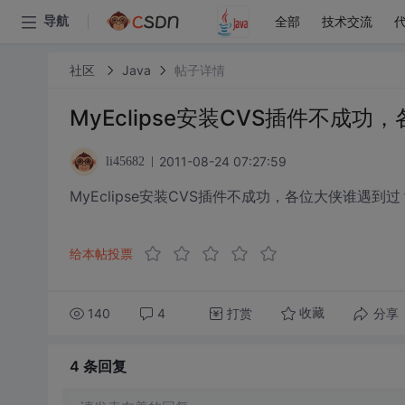
全部
技术交流
导航
社区
Java
帖子详情
MyEclipse安装CVS插件不成
2011-08-24 07:27:59
li45682
MyEclipse安装CVS插件不成功，各位大侠谁遇到过
给本帖投票
140
4
打赏
分享
收藏
4 条
回复