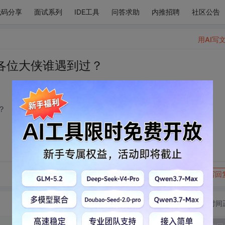
代码分享
面试系列
IDE工具
问答求助
内推招聘
社区公告
用AI写
功，各位大侠谁遇到过？
？
转发到动态
举报
写回
切换为时间