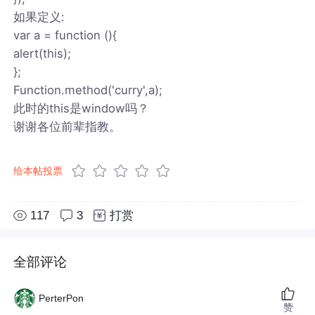
如果定义:
var a = function (){
alert(this);
};
Function.method('curry',a);
此时的this是window吗？
谢谢各位前辈指教。
给本帖投票
117
3
打赏
全部评论
PerterPon
赞