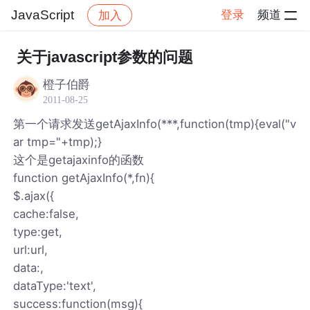
JavaScript
登录
频道
加入
帖子详情
社区
JavaScript
关于javascript参数的问题
橙子伯爵
2011-08-25
第一个请求发送getAjaxInfo(***,function(tmp){eval("v
ar tmp="+tmp);}
这个是getajaxinfo的函数
function getAjaxInfo(*,fn){
$.ajax({
cache:false,
type:get,
url:url,
data:,
dataType:'text',
success:function(msg){