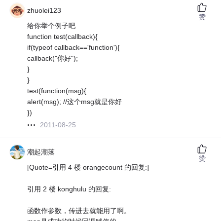
zhuolei123
赞
给你举个例子吧
function test(callback){
if(typeof callback=='function'){
callback("你好");
}
}
test(function(msg){
alert(msg); //这个msg就是你好
})
2011-08-25
潮起潮落
赞
[Quote=引用 4 楼 orangecount 的回复:]
引用 2 楼 konghulu 的回复:
函数作参数，传进去就能用了啊。