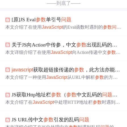
——到底了——
[原]JS Eval
参数
单引号
问题
本文介绍了在使用
JavaScript
的Eval函数时遇到的
参数
问题
，并提供了四种不同的解决方案，包括使用转义符、将方
法
参数
作为JS类的属性、使用call方法及直接使用function对
关于JS向Action中传参，中文
参数
出现乱码的
问题
象。
本文详细介绍了在使用
JavaScript
向Action传递中文
参数
时
遇到的乱码
问题
，并提供了解决方案：在JSP的JS中，对中
文
参数
进行两次encodeURI转码，以确保在提交URL时正
javascript
获取超链接传递的
参数
，此方法亦能解决2个通过js超链页面传递
确编码；同时，在Action中使用java.net.URLDecoder解码
参
数
，确保正确获取中文值。通过这一系列操作，可以有效
本文介绍了一种使用
JavaScript
从URL中解析
参数
的方
避免中文
参数
在项目中传输过程中的乱码
问题
。
法，并详细解释了如何处理包含中文的
参数
，确保其正确
显示且无乱码
问题
。
JS获取Http地址栏
参数
（
参数
中文乱码的
问题
，以
本文介绍了在
JavaScript
中处理HTTP地址栏
参数
时遇到的
中文乱码和空格
问题
。通过分析，指出C#的HttpUtility.UrlE
ncode方法将空格转换为+，而在JS端应使用decodeURICom
JS URL传中文
参数
引发的乱码
问题
ponent并将+替换为%20来正确解码。