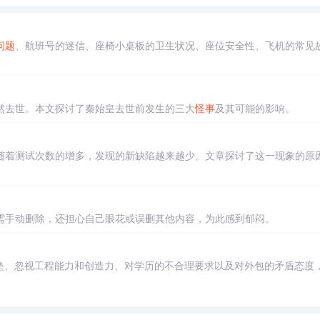
问题
、航班号的迷信、座椅小桌板的卫生状况、座位安全性、飞机的常见
然去世。本文探讨了秦始皇去世前发生的三大
怪事
及其可能的影响。
随着测试次数的增多，发现的新缺陷越来越少。文章探讨了这一现象的原
需手动删除，还担心自己眼花或误删其他内容，为此感到郁闷。
垒、忽视工程能力和创造力、对学历的不合理要求以及对外包的矛盾态度