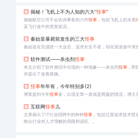
揭秘！飞机上不为人知的六大“
怪事
”
揭秘航空公司不会告诉乘客的六件
怪事
，包括飞机上的水质
及飞行途中的突发状况。
秦始皇暴毙前发生的三大
怪事
秦始皇在完成统一大业后，追求长生不老，却在巡游途中突
软件测试——杀虫剂
怪事
本文介绍了软件测试中出现的一种现象——杀虫剂
怪事
，即
并提出了改善措施。
怪事
年年有，今年特别多(2)
博客提到今年
怪事
多，出现文章一发就是两篇的情况，博主
互联网
怪事
儿
文章揭示了IT行业招聘中的种种
怪事
，包括过度追求技术壁
映出行业对人才理解的局限和误区。,