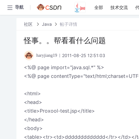
全部
技术交流
导航
社区
Java
帖子详情
怪事。。帮看看什么问题
2011-08-25 12:51:03
haryjiang19
<%@ page import="java.sql.*" %>
<%@ page contentType="text/html;charset=UTF
<html>
<head>
<title>Proxool-test.jsp</title>
</head>
<body>
<table><tr><td>ddddddddddddd</tr></td></t