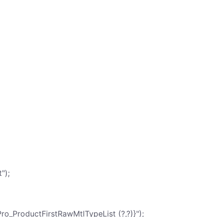
");
ro_ProductFirstRawMtlTypeList (?,?)}");