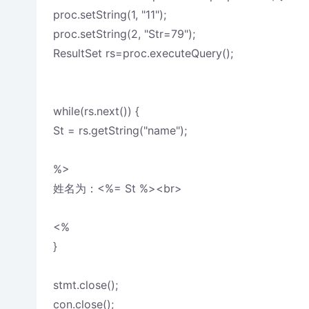
proc.setString(1, "11");
proc.setString(2, "Str=79");
ResultSet rs=proc.executeQuery();
while(rs.next()) {
St = rs.getString("name");
%>
姓名为：<%= St %><br>
<%
}
stmt.close();
con.close();