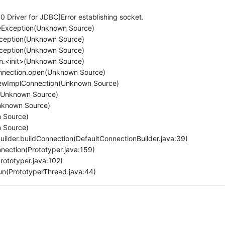
 Driver for JDBC]Error establishing socket.
teException(Unknown Source)
xception(Unknown Source)
xception(Unknown Source)
on.<init>(Unknown Source)
onnection.open(Unknown Source)
NewImplConnection(Unknown Source)
n(Unknown Source)
Unknown Source)
n Source)
n Source)
uilder.buildConnection(DefaultConnectionBuilder.java:39)
nection(Prototyper.java:159)
rototyper.java:102)
un(PrototyperThread.java:44)