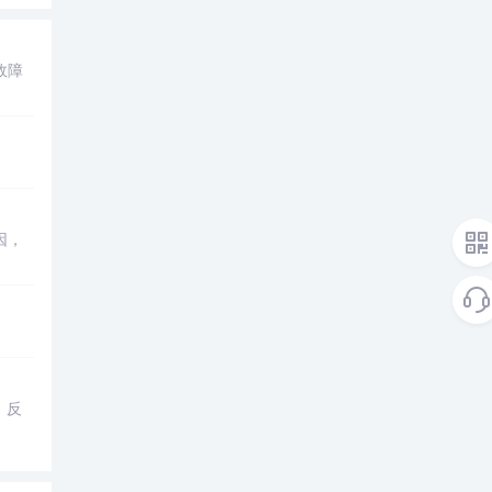
故障
因，
，反