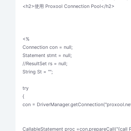
<h2>使用 Proxool Connection Pool</h2>
<%
Connection con = null;
Statement stmt = null;
//ResultSet rs = null;
String St = "";
try
{
con = DriverManager.getConnection("proxool.net
CallableStatement proc =con.prepareCall("{call P