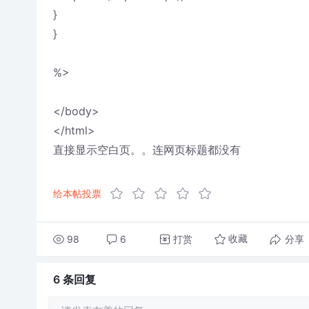
}
}
%>
</body>
</html>
直接显示空白页。。连网页标题都没有
给本帖投票
98
6
打赏
分享
收藏
6 条
回复