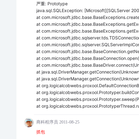
严重: Prototype
java.sql.SQLException: [Microsoft][SQLServer 2000
at com.microsoft.jdbc.base.BaseExceptions.crea
at com.microsoft.jdbc.base.BaseExceptions.getE
at com.microsoft.jdbc.base.BaseExceptions.getE
at com.microsoft.jdbc.sqlserver.tds.TDSConnecti
at com.microsoft.jdbc.sqlserver.SQLServerImplC
at com.microsoft.jdbc.base.BaseConnection.get
at com.microsoft.jdbc.base.BaseConnection.ope
at com.microsoft.jdbc.base.BaseDriver.connect(
at java.sql.DriverManager.getConnection(Unknow
at java.sql.DriverManager.getConnection(Unknow
at org.logicalcobwebs.proxool.DefaultConnectionB
at org.logicalcobwebs.proxool.Prototyper.buildCon
at org.logicalcobwebs.proxool.Prototyper.sweep(P
at org.logicalcobwebs.proxool.PrototyperThread.r
商科程序员
2011-08-25
抓包