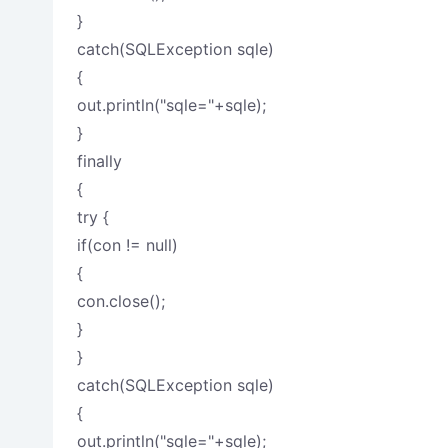
}
catch(SQLException sqle)
{
out.println("sqle="+sqle);
}
finally
{
try {
if(con != null)
{
con.close();
}
}
catch(SQLException sqle)
{
out.println("sqle="+sqle);