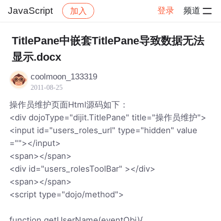
JavaScript
登录
频道
加入
帖子详情
社区
JavaScript
TitlePane中嵌套TitlePane导致数据无法
显示.docx
coolmoon_133319
2011-08-25
操作员维护页面Html源码如下：
<div dojoType="dijit.TitlePane" title="操作员维护">
<input id="users_roles_url" type="hidden" value
=""></input>
<span></span>
<div id="users_rolesToolBar" ></div>
<span></span>
<script type="dojo/method">
function getUserName(eventObj){