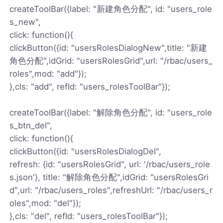
createToolBar({label: "新建角色分配", id: "users_role
s_new",
click: function(){
clickButton({id: "usersRolesDialogNew",title: "新建
角色分配",idGrid: "usersRolesGrid",url: "/rbac/users_
roles",mod: "add"});
},cls: "add", refId: "users_rolesToolBar"});
createToolBar({label: "解除角色分配", id: "users_role
s_btn_del",
click: function(){
clickButton({id: "usersRolesDialogDel",
refresh: {id: "usersRolesGrid", url: '/rbac/users_role
s.json'}, title: "解除角色分配",idGrid: "usersRolesGri
d",url: "/rbac/users_roles",refreshUrl: "/rbac/users_r
oles",mod: "del"});
},cls: "del", refId: "users_rolesToolBar"});