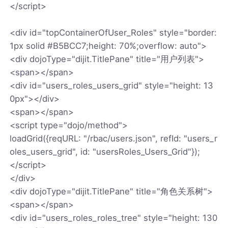
</script>
<div id="topContainerOfUser_Roles" style="border:
1px solid #B5BCC7;height: 70%;overflow: auto">
<div dojoType="dijit.TitlePane" title="用户列表">
<span></span>
<div id="users_roles_users_grid" style="height: 13
0px"></div>
<span></span>
<script type="dojo/method">
loadGrid({reqURL: "/rbac/users.json", refId: "users_r
oles_users_grid", id: "usersRoles_Users_Grid"});
</script>
</div>
<div dojoType="dijit.TitlePane" title="角色关系树">
<span></span>
<div id="users_roles_roles_tree" style="height: 130