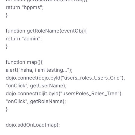
return "hppms";
}
function getRoleName(eventObj){
return "admin";
}
function map(){
alert("haha, i am testing...");
dojo.connect(dojo.byId("users_roles_Users_Grid"),
"onClick", getUserName);
dojo.connect(dijit.byId("usersRoles_Roles_Tree"),
"onClick", getRoleName);
}
dojo.addOnLoad(map);