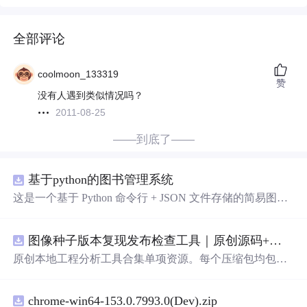
全部评论
coolmoon_133319
赞
没有人遇到类似情况吗？
2011-08-25
——到底了——
基于python的图书管理系统
这是一个基于 Python 命令行 + JSON 文件存储的简易图书
管理系统。 核心功能：围绕"图书"和"读者"实现两类实体
管理，以及它们之间的借阅关系。 图书管理：支持图书的
图像种子版本复现发布检查工具｜原创源码+测试+离线报告
添加、删除、修改、搜索（按书名/作者/ISBN），每本书
记录馆藏总数和当前可借数量。 学生管理：支持学生信息
原创本地工程分析工具合集单项资源。每个压缩包均包含
的添加、删除、搜索（按姓名/学号），每人默认最多借阅
完整 JavaScript/Node.js 源码、3 项自动化测试、可复现合
5 本。 借阅管理：借书时自动校验库存是否充足、是否超
成示例、离线 HTML/JSON/SVG 报告、1080×720 真实运
过借阅上限、是否重复借阅；还书时自动判断是否逾期
chrome-win64-153.0.7993.0(Dev).zip
行效果图、README、运行说明、功能清单、MIT License