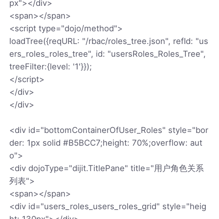
px"></div>
<span></span>
<script type="dojo/method">
loadTree({reqURL: "/rbac/roles_tree.json", refId: "us
ers_roles_roles_tree", id: "usersRoles_Roles_Tree",
treeFilter:{level: '1'}});
</script>
</div>
</div>
<div id="bottomContainerOfUser_Roles" style="bor
der: 1px solid #B5BCC7;height: 70%;overflow: aut
o">
<div dojoType="dijit.TitlePane" title="用户角色关系
列表">
<span></span>
<div id="users_roles_users_roles_grid" style="heig
ht: 130px"></div>