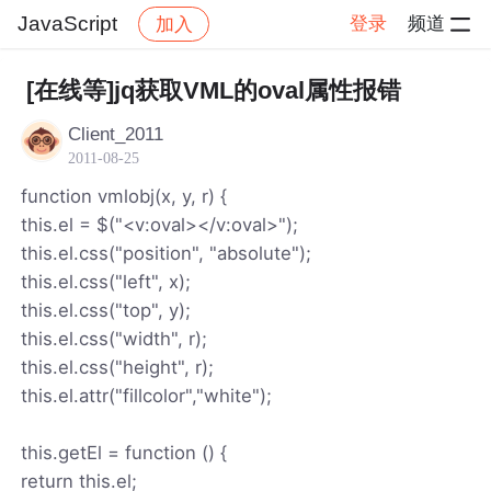
JavaScript
登录
频道
加入
帖子详情
社区
JavaScript
[在线等]jq获取VML的oval属性报错
Client_2011
2011-08-25
function vmlobj(x, y, r) {
this.el = $("<v:oval></v:oval>");
this.el.css("position", "absolute");
this.el.css("left", x);
this.el.css("top", y);
this.el.css("width", r);
this.el.css("height", r);
this.el.attr("fillcolor","white");
this.getEl = function () {
return this.el;