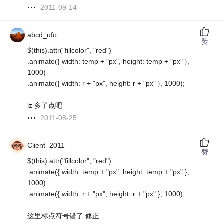
2011-09-14
abcd_ufo
赞
$(this).attr("fillcolor", "red")
.animate({ width: temp + "px", height: temp + "px" },
1000)
.animate({ width: r + "px", height: r + "px" }, 1000);
lz 多了点吧
2011-08-25
Client_2011
赞
$(this).attr("fillcolor", "red").
.animate({ width: temp + "px", height: temp + "px" },
1000)
.animate({ width: r + "px", height: r + "px" }, 1000);
这里标点符号错了 修正