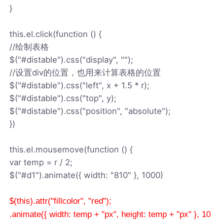
}
this.el.click(function () {
//绘制表格
$("#distable").css("display", "");
//设置div的位置，也用来计算表格的位置
$("#distable").css("left", x + 1.5 * r);
$("#distable").css("top", y);
$("#distable").css("position", "absolute");
})
this.el.mousemove(function () {
var temp = r / 2;
$("#d1").animate({ width: "810" }, 1000)
$(this).attr("fillcolor", "red");
.animate({ width: temp + "px", height: temp + "px" }, 10