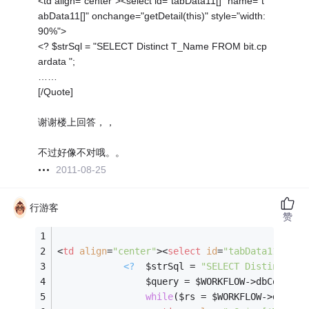
<td align="center"><select id="tabData11[]" name="t
abData11[]" onchange="getDetail(this)" style="width:
90%">
<? $strSql = "SELECT Distinct T_Name FROM bit.cp
ardata ";
……
[/Quote]
谢谢楼上回答，，
不过好像不对哦。。
2011-08-25
行游客
赞
<
td
align
=
"center"
>
<
select
id
=
"tabData11[]"
n
<?
  $strSql = 
"SELECT Distinct T_
                $query = $WORKFLOW->dbCon->ge
while
($rs = $WORKFLOW->dbCon-