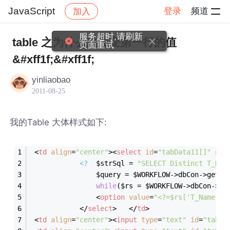
JavaScript
登录
频道
加入
帖子详情
社区
JavaScript
服务超时,请刷新
table 之为什么只改变第一行的值
页面重试
&#xff1f;&#xff1f;
yinliaobao
2011-08-25
我的Table 大体样式如下:
<
td
align
=
"center"
>
<
select
id
=
"tabData11[]"
nam
<?
  $strSql = 
"SELECT Distinct T_Nam
while
($rs = $WORKFLOW->dbCon->ge
<
option
value
=
"<?=$rs['T_Name']?
</
select
>
</
td
>
<
td
align
=
"center"
>
<
input
type
=
"text"
id
=
"tabDa