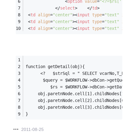
<
option
value
=
"<?=$rs['T_Name
</
select
>
</
td
>
<
td
align
=
"center"
>
<
input
type
=
"text"
id
=
"ta
<
td
align
=
"center"
>
<
input
type
=
"text"
id
=
"ta
<
td
align
=
"center"
>
<
input
type
=
"text"
id
=
"ta
function getDetail(obj){
      <?   $strSql = " SELECT vcarNo,T_Name,T
       $query = $WORKFLOW->dbCon->getQuery($s
          $rs = $WORKFLOW->dbCon->getData($qu
     obj.paretnNode.cell[1].childNodes[1].val
     obj.paretnNode.cell[2].childNodes[0].val
     obj.paretnNode.cell[3].childNodes[0].val
}
2011-08-25