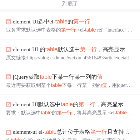
——到底了——
element UI选中el-
table
的
第一行
业务需求默认选中表格的
第一行
<el-
table
ref="interface
Tabl
e
" v-loading="listLoading" :data="list" element-loading-text="L
oading" border fit hi...
element UI 的
table
默认选中
第一行
，高亮显示
原文链接:https://blog.csdn.net/weixin_45616483/article/details/
102576800 要求：默认选中
table
的
第一行
，将其高亮显示
<el-
table
ref="monthlyPlan
Table
" v-loading="listLoading" :dat
jQuery获取
table
下某一行某一列的
值
a="
table
Data" stripe highlight-current-row style="width:
最近需要获取到某个
table
下每一行某一列的
值
，用jquery
做了一会儿，过程如下，仅供参考： lilyokok18hahhha tom
22hahhha2 kai34hahhha3 这个大的div下有若干个
table
,现在
element UI默认选中
table
的
第一行
，高亮显示
我需要获取每个
table
下某一行某一列的
值
： var
要求：默认选中
table
的
第一行
，将其高亮显示 <el-
table
ref
="monthlyPlan
Table
" v-loading="listLoading" :data="
table
Dat
a" stripe highlight-current-row style="width: 100%" @ro...
element-ui el-
table
总计位于表格
第一行
且支持多选