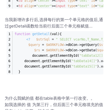
<
td
align
=
"center"
>
<
input
type
=
"text"
id
=
"tabDa
<
td
align
=
"center"
>
<
input
type
=
"text"
id
=
"tabDa
当我新增许多行后,选择每行的第一个单元格的值后,通
过getDetail函数给当前行后面三个单元格赋值...
function
getDetail
(
val
)
{
<?
$strSql
 = 
" SELECT vcarNo,T_Name,T_ti
$query
 = 
$WORKFLOW
->dbCon->getQuery(
$strS
$rs
 = 
$WORKFLOW
->dbCon->getData(
$query
         document.getElementById(
"tabData12[]"
).
	 document.getElementById(
"tabData14[]"
).valu
	 document.getElementById(
"tabData15[]"
).valu
  }
为什么我赋的值 都在table表格中第一行改变。。
如我选择的 值 为第三行，但后面三个单元格填充的值