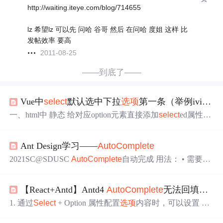
http://waiting.iteye.com/blog/714655
lz 希望lz 可以先 问哈 谷哥 然后 在问哈 度姐 这样 比
发帖效率 要高
2011-08-25
——到底了——
Vue中
select
默认选中下拉
选项
第一条（举例iview
A
一、html中 静态 给对应option元素直接添加
select
ed属性<
s
elect
> <option value="0">one</option> <option value="1">tw
o</option> <option value="2"
select
ed>three</option> </
sele
Ant Design学习——
AutoComplete
ct
> 动态 option加载完成后给对应元素添加
select
ed属性$("s
elec
2021SC@SDUSC
AutoComplete
自动完成 用法： • 需要一
个输入框而不是选择器。 • 需要输入建议/辅助提示。 和
S
elect
的区别是： •
AutoComplete
是一个带提示的文本输
【React+Antd】Antd4
AutoComplete
无法回填属性问题
入框，用户可以自由输入，关键词是辅助输入。
Select
是
在限定的可
选项
中进行选择，关键词是选择。 部分源码 ex
1. 通过
Select
+ Option 属性配置
选项
内容时，可以设置 opt
port interface
AutoComplete
Props extends Omit< Internal
Sele
ionLabelProp=“label” 对内嵌内容进行搜索。通过 options 属
ct
Props<string>,