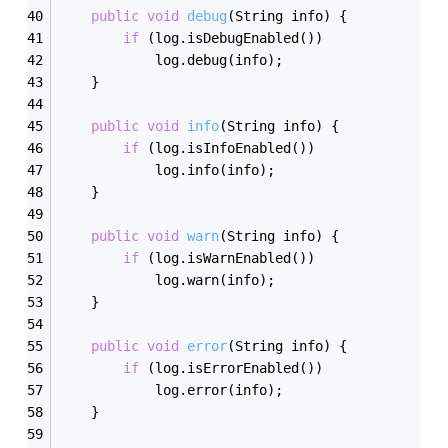
public
void
debug
(String info)
{  
if
 (log.isDebugEnabled())  
            log.debug(info);  
    }  
public
void
info
(String info)
{  
if
 (log.isInfoEnabled())  
            log.info(info);          
    }  
public
void
warn
(String info)
{  
if
 (log.isWarnEnabled())  
            log.warn(info);  
    }  
public
void
error
(String info)
{  
if
 (log.isErrorEnabled())  
            log.error(info);  
    }  