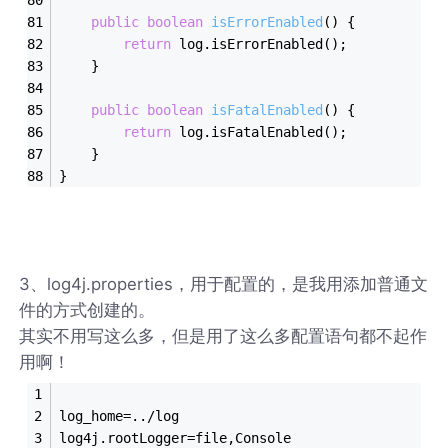
public
boolean
isErrorEnabled
()
{  
return
 log.isErrorEnabled();  
    }  
public
boolean
isFatalEnabled
()
{  
return
 log.isFatalEnabled();  
    }  
} 
3、log4j.properties，用于配置的，是我用添加普通文
件的方式创建的。
其实不用写这么多，但是用了这么多配置语句都不起作
用啊！
log_home=../log  
log4j.rootLogger=file,Console  