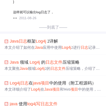
}
这样就可以输出log日志了，
2011-08-26
——到底了——
Java
日志
框架
Log
4j
2详解
本文介绍了如何在
Java
应用中使用
Log
4j
2进行
日志
记录，
包括
日志
的主要用途、
Log
4j
2与其它框架的区别，以及如
何下载、配置和使用
Log
4j
2记录不同级别的
日志
，重点讲
Java
领域
Log
4j
的
日志
文件
压缩策略
解了配置
文件
、
日志
记录器和常用占位符的使用。
本文聚焦
Java
领域
Log
4j
2的
日志
文件
压缩策略，介绍了
日
志
滚动、压缩等核心概念，阐述了Appender、TriggeringPol
icy和RollingPolicy的作用及关系。还给出了选择压缩格
Log
4j
日志
在
java
项目
中的使用（附工程源码）
式、配置触发条件和压缩策略等具体操作步骤，通过
项目
实战和实际应用场景展示效果，并提及未来趋势与挑战。
本文详细介绍了
Log
4j
在
Java
项目
和Web
项目
中的使用，包
括
日志
优先级、输出目的地、格式配置，以及如何在Eclips
e+Maven环境下配置和测试
Log
4j
，同时提供了源码下载链
java
使用
log
4j
写
日志
文件
接。