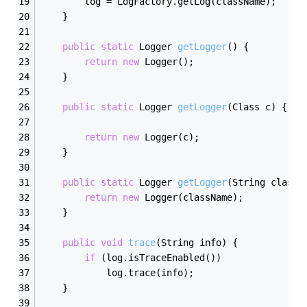
        log = LogFactory.getLog(className);  
    }  
public
static
 Logger 
getLogger
()
{  
return
new
 Logger();  
    }  
public
static
 Logger 
getLogger
(Class c)
{  
return
new
 Logger(c);  
    }  
public
static
 Logger 
getLogger
(String classN
return
new
 Logger(className);  
    }  
public
void
trace
(String info)
{  
if
 (log.isTraceEnabled())  
            log.trace(info);  
    }  