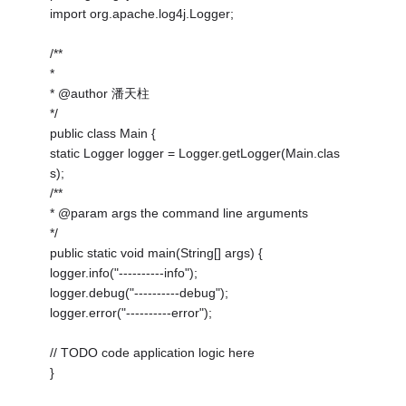
import org.apache.log4j.Logger;
/**
*
* @author 潘天柱
*/
public class Main {
static Logger logger = Logger.getLogger(Main.clas
s);
/**
* @param args the command line arguments
*/
public static void main(String[] args) {
logger.info("----------info");
logger.debug("----------debug");
logger.error("----------error");
// TODO code application logic here
}