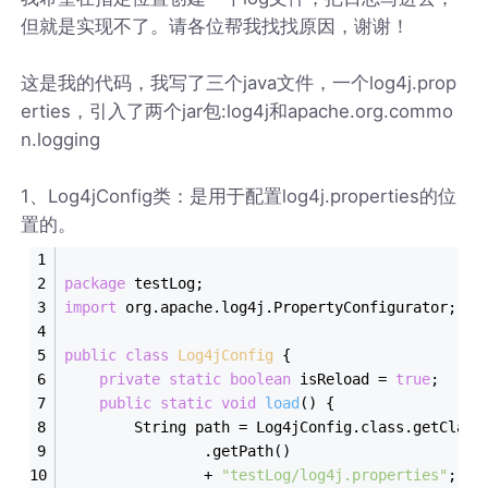
但就是实现不了。请各位帮我找找原因，谢谢！
这是我的代码，我写了三个java文件，一个log4j.prop
erties，引入了两个jar包:log4j和apache.org.commo
n.logging
1、Log4jConfig类：是用于配置log4j.properties的位
置的。
package
 testLog;
import
 org.apache.log4j.PropertyConfigurator;
public
class
Log4jConfig
{  
private
static
boolean
 isReload = 
true
; 
public
static
void
load
()
{  
        String path = Log4jConfig.class.getClass
                .getPath()  
                + 
"testLog/log4j.properties"
;  