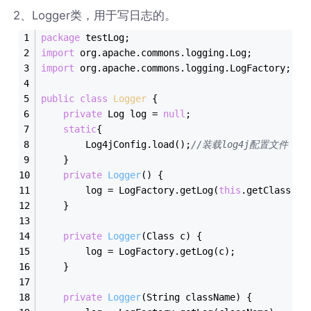
2、Logger类，用于写日志的。
package
 testLog;
import
 org.apache.commons.logging.Log;
import
 org.apache.commons.logging.LogFactory;
public
class
Logger
{  
private
 Log log = 
null
;  
static
{  
        Log4jConfig.load();
//装载log4j配置文件   
    }  
private
Logger
()
{  
        log = LogFactory.getLog(
this
.getClass())
    }  
private
Logger
(Class c)
{  
        log = LogFactory.getLog(c);  
    }  
private
Logger
(String className)
{  