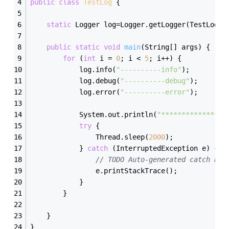
public
class
TestLog
{
static
 Logger log=Logger.getLogger(TestLog.c
public
static
void
main
(String[] args)
{  
for
 (
int
 i = 
0
; i < 
5
; i++) {  
            log.info(
"----------info"
);  
            log.debug(
"----------debug"
);  
            log.error(
"----------error"
);
            System.out.println(
"****************
try
 {  
                Thread.sleep(
2000
);  
            } 
catch
 (InterruptedException e) {  
// TODO Auto-generated catch blo
                e.printStackTrace();  
            }  
        }  
    }  
}