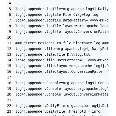
log4j.appender.logfile=org.apache.log4j.DailyRol
log4j.appender.logfile.File=C:\gwlog.log
log4j.appender.logfile.DatePattern=.yyyy-MM-dd
log4j.appender.logfile.layout=org.apache.log4j.P
log4j.appender.logfile.layout.ConversionPattern=
### direct messages to file hibernate.log ### 
log4j.appender.file=org.apache.log4j.DailyRollin
log4j.appender.file.file=D:\\log.txt 
log4j.appender.file.DatePattern=
'.'
yyyy-MM-dd
'.l
log4j.appender.file.layout=org.apache.log4j.Patt
log4j.appender.file.layout.ConversionPattern=%d{
log4j.appender.Console=org.apache.log4j.ConsoleA
log4j.appender.Console.layout=org.apache.log4j.P
log4j.appender.Console.layout.ConversionPattern=
log4j.appender.DailyFile=org.apache.log4j.DailyR
log4j.appender.DailyFile.Threshold = info  