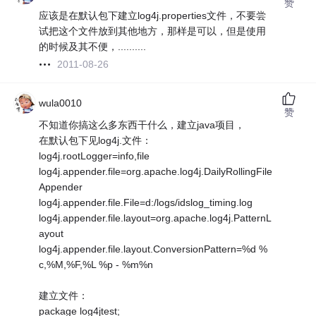
赞
应该是在默认包下建立log4j.properties文件，不要尝
试把这个文件放到其他地方，那样是可以，但是使用
的时候及其不便，..........
2011-08-26
wula0010
赞
不知道你搞这么多东西干什么，建立java项目，
在默认包下见log4j.文件：
log4j.rootLogger=info,file
log4j.appender.file=org.apache.log4j.DailyRollingFile
Appender
log4j.appender.file.File=d:/logs/idslog_timing.log
log4j.appender.file.layout=org.apache.log4j.PatternL
ayout
log4j.appender.file.layout.ConversionPattern=%d %
c,%M,%F,%L %p - %m%n
建立文件：
package log4jtest;