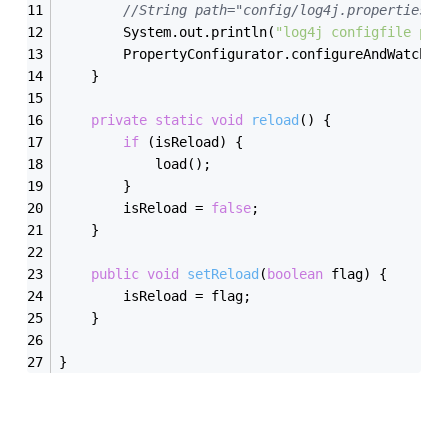
//String path="config/log4j.properties";
        System.out.println(
"log4j configfile pat
        PropertyConfigurator.configureAndWatch(p
    }  
private
static
void
reload
()
{  
if
 (isReload) {  
            load();  
        }  
        isReload = 
false
;  
    }  
public
void
setReload
(
boolean
 flag)
{  
        isReload = flag;  
    }  
}