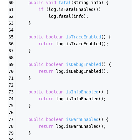
public
void
fatal
(String info)
{  
if
 (log.isFatalEnabled())  
            log.fatal(info);  
    }  
public
boolean
isTraceEnabled
()
{  
return
 log.isTraceEnabled();  
    }  
public
boolean
isDebugEnabled
()
{  
return
 log.isDebugEnabled();  
    }  
public
boolean
isInfoEnabled
()
{  
return
 log.isInfoEnabled();  
    }  
public
boolean
isWarnEnabled
()
{  
return
 log.isWarnEnabled();  
    }  