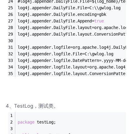
#log4j.appender.DailyFile.File=${log_home}/test.
log4j.appender.DailyFile.File=C:\\gwlog.log 
log4j.appender.DailyFile.encoding=gbk  
log4j.appender.DailyFile.Append=
true
log4j.appender.DailyFile.layout=org.apache.log4j
log4j.appender.DailyFile.layout.ConversionPatter
log4j.appender.logfile=org.apache.log4j.DailyRol
log4j.appender.logfile.File=C:\gwlog.log
log4j.appender.logfile.DatePattern=.yyyy-MM-dd
log4j.appender.logfile.layout=org.apache.log4j.P
log4j.appender.logfile.layout.ConversionPattern=
4、TestLog，测试类。
package
 testLog;