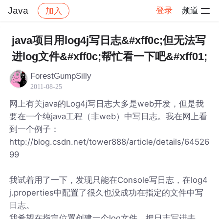
Java
登录
频道
加入
帖子详情
社区
Java
java项目用log4j写日志&#xff0c;但无法写
进log文件&#xff0c;帮忙看一下吧&#xff01;
ForestGumpSilly
2011-08-25
网上有关java的Log4j写日志大多是web开发，但是我
要在一个纯java工程（非web）中写日志。我在网上看
到一个例子：
http://blog.csdn.net/tower888/article/details/64526
99
我试着用了一下，发现只能在Console写日志，在log4
j.properties中配置了很久也没成功在指定的文件中写
日志。
我希望在指定位置创建一个log文件，把日志写进去，