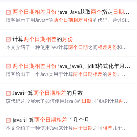
两个
日期
相差
月份
java_Java获取
两个
指定
日期
之间
博客展示了用Java计算
两个
日期
相差
月份
的代码。通过Sim
pleDateFormat解析
日期
字符串
，利用Calendar获取年份和
月
份
，再通过循环生成
两个
日期
之间的所有
月份
，并将其存
计算
两个
日期
相差
的
月份
储在列表中，最后输出这些
月份
。
本文介绍了一种使用Java计算
两个
日期
之间
相差
月份
和天
数的方法，包括将
字符串
转换为
日期
格式、计算
月份
数和
天数差的实用函数。
两个
日期
相差
月份
java_java8、jdk8格式化年月
日期
博客给出了一个Java类用于计算
两个
日期
相差
的
月份
。该
类定义了monthNumber48方法，通过YearMonth类解析
日期
字符串
，计算年份和
月份
差值并相加得到结果，还在main
Java计算
两个
日期
相差
的月数
方法中进行了测试。
该代码片段展示了如何使用Java 8的
日期
时间API计算
两个
日期
之间的
相差
月份
数。通过`LocalDate.parse()`解析
字符
串
日期
，然后利用`ChronoUnit.MONTHS.between()`方法计
java 计算
两个
日期
相差
了几个月
算
相差
的
月份
数。如果
相差
月份
数大于12，则返回false。
本文介绍了一种使用Java来计算
两个
日期
之间
相差
几个月
的方法。通过将
日期
字符串
解析为
日期
对象，并利用Calen