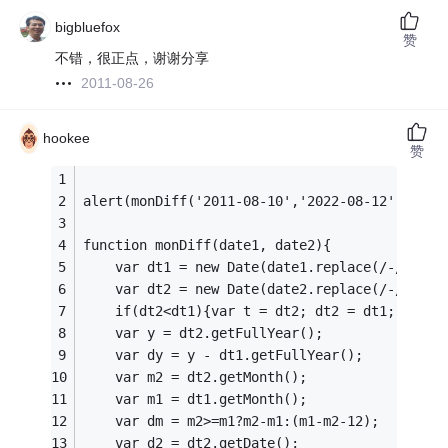
bigbluefox
赞
不错，很正点，谢谢分享
2011-08-26
hookee
赞
alert(monDiff('2011-08-10','2022-08-12'))
function monDiff(date1, date2){
    var dt1 = new Date(date1.replace(/-/g, '/
    var dt2 = new Date(date2.replace(/-/g, '/
    if(dt2<dt1){var t = dt2; dt2 = dt1; dt1 =
    var y = dt2.getFullYear();
    var dy = y - dt1.getFullYear();
    var m2 = dt2.getMonth();
    var m1 = dt1.getMonth();
    var dm = m2>=m1?m2-m1:(m1-m2-12);
    var d2 = dt2.getDate();