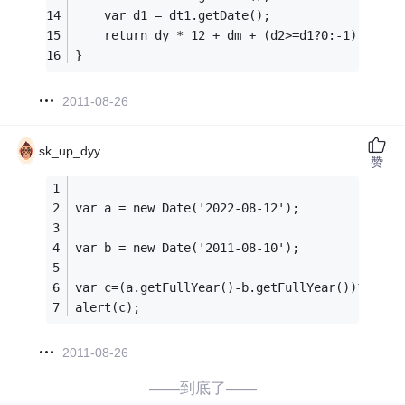
    var d1 = dt1.getDate();
    return dy * 12 + dm + (d2>=d1?0:-1);
}
2011-08-26
sk_up_dyy
赞
var a = new Date('2022-08-12');
var b = new Date('2011-08-10');
var c=(a.getFullYear()-b.getFullYear())*12+(a
alert(c);
2011-08-26
——到底了——