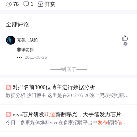
78
1
打赏
全部评论
完美灬缺陷
赞
非诚勿扰
2011-08-26
——到底了——
对排名前3000位博主进行数据分析
数据分析 热门博主 这里是在2017-05-20晚上爬取按照积分
排名前3000位的博主，本文是在3000条博主的用户
信息
，2
3万条博主的活动
信息
的基础上进行数据分析的，此数据基
vivo芯片研发
职位
薪酬曝光，大手笔发力芯片研发
于学习的目的，不用于商业目的； 本来打算对具体动态
信
息
做个排名，不过考虑到可能会涉及隐私，所以放弃，全
今日，多家媒体爆料vivo在多家招聘平台中
发布
招聘
信息
文分析均为宏观分析； 各个博主的出生地 3000位博主中，
，包括芯片工程师、芯片技术规划专家等芯片研发相关
职
只有546位填了家乡，比例为18%； 可以看的出来，湖北和
位
。一同曝光的还有多个与芯片制造相关的商标注册
信息