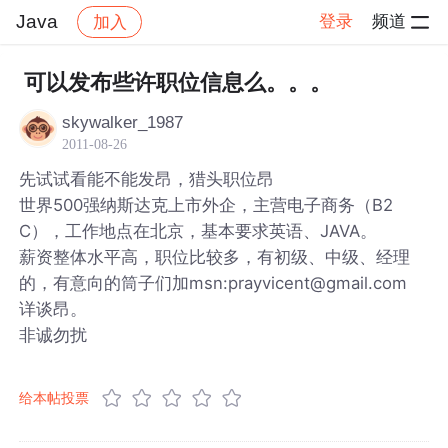
Java
登录
频道
加入
帖子详情
社区
Java
可以发布些许职位信息么。。。
skywalker_1987
2011-08-26
先试试看能不能发昂，猎头职位昂
世界500强纳斯达克上市外企，主营电子商务（B2
C），工作地点在北京，基本要求英语、JAVA。
薪资整体水平高，职位比较多，有初级、中级、经理
的，有意向的筒子们加msn:prayvicent@gmail.com
详谈昂。
非诚勿扰
给本帖投票