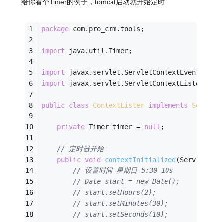
给你看个Timer的例子，tomcat启动就开始定时
package
 com.pro_crm.tools;
import
 java.util.Timer;
import
 javax.servlet.ServletContextEvent;
import
 javax.servlet.ServletContextListener;
public
class
ContextLister
implements
Servlet
private
 Timer timer = 
null
;
// 定时器开始
public
void
contextInitialized
(ServletCon
// 设置时间 星期日 5:30 10s
// Date start = new Date();
// start.setHours(2);
// start.setMinutes(30);
// start.setSeconds(10);