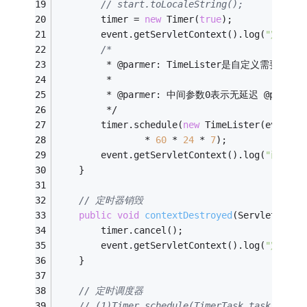
// start.toLocaleString();
		timer = 
new
 Timer(
true
);
		event.getServletContext().log(
"定时器
/*
		 * @parmer: TimeLister是自定义需
		 * 
		 * @parmer: 中间参数0表示无延迟 @pa
		 */
		timer.schedule(
new
 TimeLister(event.g
				* 
60
 * 
24
 * 
7
);
		event.getServletContext().log(
"已经将
	}
// 定时器销毁
public
void
contextDestroyed
(ServletConte
		timer.cancel();
		event.getServletContext().log(
"定时器
	}
// 定时调度器
// (1)Timer.schedule(TimerTask tas