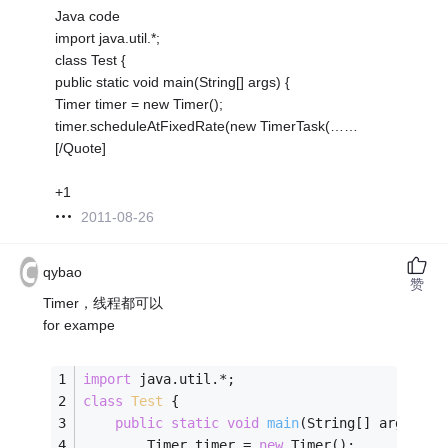
Java code
import java.util.*;
class Test {
public static void main(String[] args) {
Timer timer = new Timer();
timer.scheduleAtFixedRate(new TimerTask(……
[/Quote]
+1
2011-08-26
qybao
赞
Timer，线程都可以
for exampe
import
 java.util.*;
class
Test
{
public
static
void
main
(String[] args)
{
        Timer timer = 
new
 Timer();