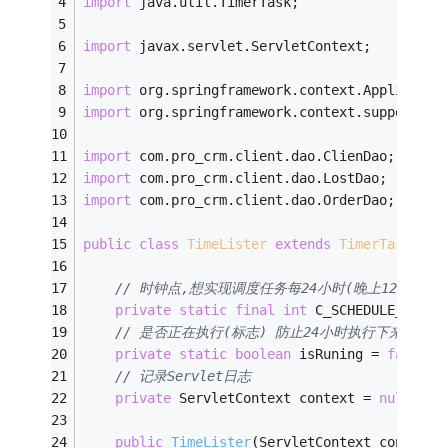
import
 java.util.TimerTask;
import
 javax.servlet.ServletContext;
import
 org.springframework.context.Applicatio
import
 org.springframework.context.support.Fi
import
 com.pro_crm.client.dao.ClienDao;
import
 com.pro_crm.client.dao.LostDao;
import
 com.pro_crm.client.dao.OrderDao;
public
class
TimeLister
extends
TimerTask
{
// 时钟点,想实现调度任务每24小时(晚上12点，也
private
static
final
int
 C_SCHEDULE_HOUR 
// 是否正在执行(标志) 防止24小时执行下来，
private
static
boolean
 isRuning = 
false
;
// 记录Servlet日志
private
 ServletContext context = 
null
;
public
TimeLister
(ServletContext context)