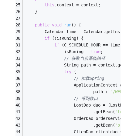
this
.context = context;
	}
public
void
run
()
{
		Calendar time = Calendar.getInstance(
if
 (!isRuning) {
if
 (C_SCHEDULE_HOUR == time.get(C
				isRuning = 
true
;
// 获取当前系统路径
				String path = context.getReal
try
 {
// 加载Spring
					ApplicationContext appl
							path + 
"/WEB-INF/
// 得到接口
					LostDao dao = (LostDao)
							.getBean(
"lostDao
					OrderDao orderservice =
							.getBean(
"orderDa
					ClienDao clientdao = (C