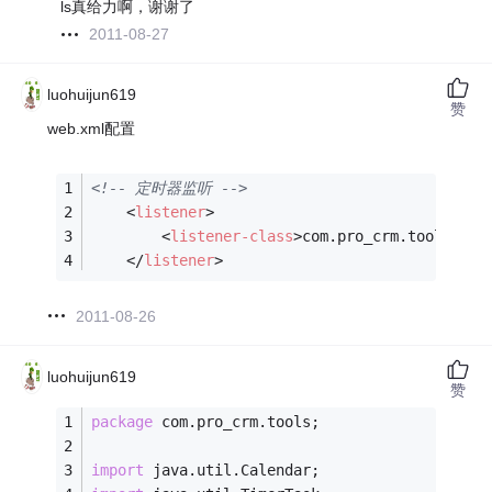
ls真给力啊，谢谢了
2011-08-27
luohuijun619
赞
web.xml配置
<!-- 定时器监听 -->
<
listener
>
<
listener-class
>
com.pro_crm.tools.Con
</
listener
>
2011-08-26
luohuijun619
赞
package
 com.pro_crm.tools;
import
 java.util.Calendar;