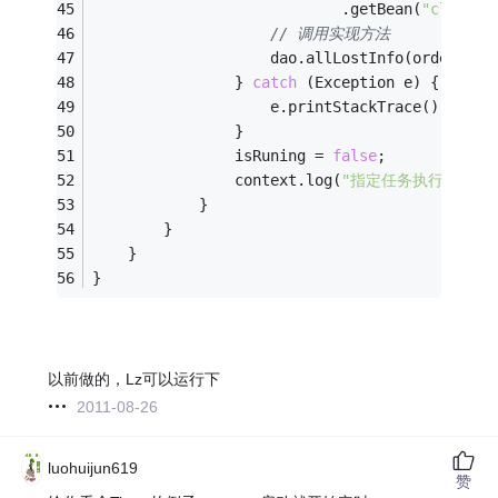
							.getBean(
"clienDa
// 调用实现方法
					dao.allLostInfo(orderse
				} 
catch
 (Exception e) {
					e.printStackTrace();
				}
				isRuning = 
false
;
				context.log(
"指定任务执行结束"
)
			}
		}
	}
}
以前做的，Lz可以运行下
2011-08-26
luohuijun619
赞