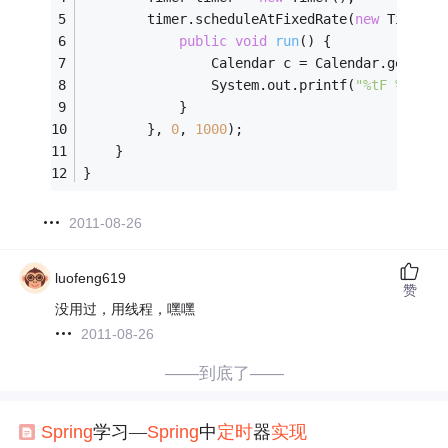
        timer.scheduleAtFixedRate(
new
 TimerTa
public
void
run
()
{
                Calendar c = Calendar.getInst
                System.out.printf(
"%tF %tT\n"
            }
        }, 
0
, 
1000
);
    }
}
2011-08-26
luofeng619
赞
没用过，用线程，嘿嘿
2011-08-26
——到底了——
Spring
学习—
Spring
中
定时
器
实现