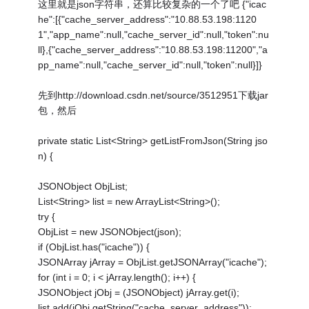
这里就是json字符串，还算比较复杂的一个了吧 {"icac
he":[{"cache_server_address":"10.88.53.198:1120
1","app_name":null,"cache_server_id":null,"token":nu
ll},{"cache_server_address":"10.88.53.198:11200","a
pp_name":null,"cache_server_id":null,"token":null}]}
先到http://download.csdn.net/source/3512951下载jar
包，然后
private static List<String> getListFromJson(String jso
n) {
JSONObject ObjList;
List<String> list = new ArrayList<String>();
try {
ObjList = new JSONObject(json);
if (ObjList.has("icache")) {
JSONArray jArray = ObjList.getJSONArray("icache");
for (int i = 0; i < jArray.length(); i++) {
JSONObject jObj = (JSONObject) jArray.get(i);
list.add(jObj.getString("cache_server_address"));