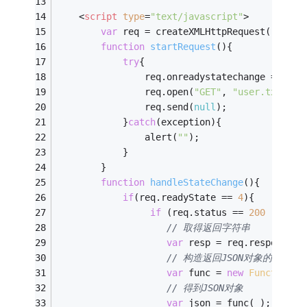
<
script
type
=
"text/javascript"
>
var
 req = createXMLHttpRequest();
function
startRequest
(
)
{
try
{
		        req.onreadystatechange = hand
		        req.open(
"GET"
, 
"user.txt"
, 
t
		        req.send(
null
);    
		    }
catch
(exception){
		        alert(
""
);
		    }  
	    }
function
handleStateChange
(
)
{    
if
(req.readyState == 
4
){        
if
 (req.status == 
200
 || req
// 取得返回字符串
var
 resp = req.responseTe
// 构造返回JSON对象的方法
var
 func = 
new
Function
(
"
// 得到JSON对象
var
 json = func( );