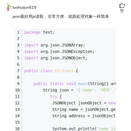
luohuijun619
赞
json最好用js读取，非常方便，就跟处理对象一样简单
package
 test;
import
 org.json.JSONArray;
import
 org.json.JSONException;
import
 org.json.JSONObject;
public
class
StrJson1
{
public
static
void
main
(String[] args)
{
		String json = 
"{'name': '呵呵','array'
try
 {
		    JSONObject jsonObject = 
new
 JSONO
		    String name = jsonObject.getStrin
		    String address = jsonObject.getSt
		    System.out.println(
"name is:"
 + n