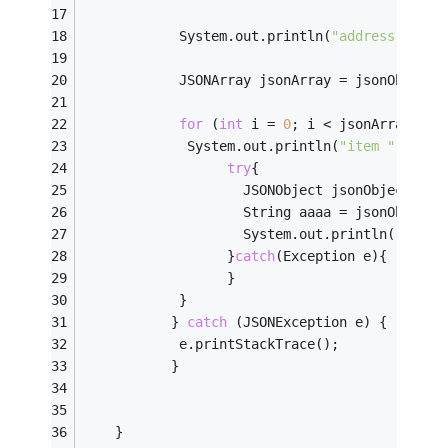
		    System.out.println(
"address is:"
 
		    JSONArray jsonArray = jsonObject.
for
 (
int
 i = 
0
; i < jsonArray.len
		     System.out.println(
"item "
 + i +
try
{
			     	JSONObject jsonObject333 
					String aaaa = jsonObjec
					System.out.println(
"-----
			      }
catch
(Exception e){
				  }
		    }
		   } 
catch
 (JSONException e) {
		    e.printStackTrace();
		   }
	}