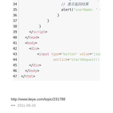
// 显示返回结果
		            alert(
"userName: "
 + json
	              }
	         }
	     }	    
</
script
>
</
head
>
<
body
>
<
div
>
<
input
type
=
"button"
value
=
"json's va
onclick
=
"startRequest();"
 />
</
div
>
</
body
>
</
html
>
http://www.iteye.com/topic/231788
2011-08-26