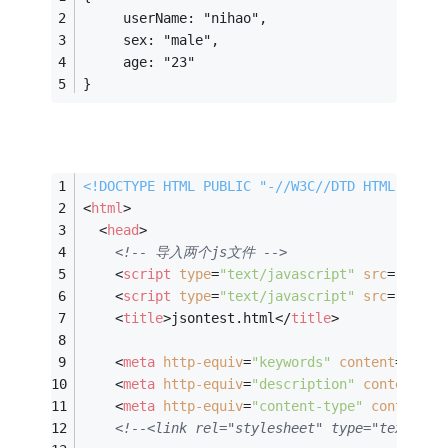
     userName: "nihao",   
     sex: "male",   
     age: "23"  
}  
<!DOCTYPE 
HTML
PUBLIC
"-//W3C//DTD HTML 4.01 
<
html
>
<
head
>
<!-- 导入两个js文件 -->
<
script
type
=
"text/javascript"
src
=
"./aja
<
script
type
=
"text/javascript"
src
=
"./pro
<
title
>
jsontest.html
</
title
>
<
meta
http-equiv
=
"keywords"
content
=
"keyw
<
meta
http-equiv
=
"description"
content
=
"t
<
meta
http-equiv
=
"content-type"
content
=
"
<!--<link rel="stylesheet" type="text/css