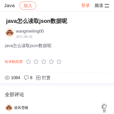
Java
登录
频道
加入
帖子详情
社区
Java
java怎么读取json数据呢
wangmeiling00
2011-08-26
java怎么读取json数据呢
给本帖投票
1084
8
打赏
全部评论
凌风雪雕
赞