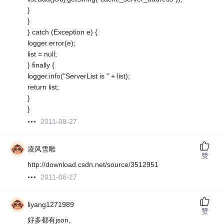
}
}
} catch (Exception e) {
logger.error(e);
list = null;
} finally {
logger.info("ServerList is " + list);
return list;
}
}
2011-08-27
凌风雪雕
赞
http://download.csdn.net/source/3512951
2011-08-27
liyang1271989
赞
好多都有json,