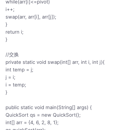
while(arr[i]<=pivot)
i++;
swap(arr, arr[i], arr[j]);
}
return i;
}
//交换
private static void swap(int[] arr, int i, int j){
int temp = j;
j = i;
i = temp;
}
public static void main(String[] args) {
QuickSort qs = new QuickSort();
int[] arr = {4, 6, 2, 8, 1};
qs.quickSort(arr);