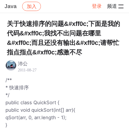
Java
登录
频道
加入
帖子详情
社区
Java
关于快速排序的问题&#xff0c;下面是我的
代码&#xff0c;我找不出问题在哪里
&#xff0c;而且还没有输出&#xff0c;请帮忙
指点指点&#xff0c;感激不尽
沛公
2011-08-27
/**
* 快速排序
*/
public class QuickSort {
public void quickSort(int[] arr){
qSort(arr, 0, arr.length - 1);
}