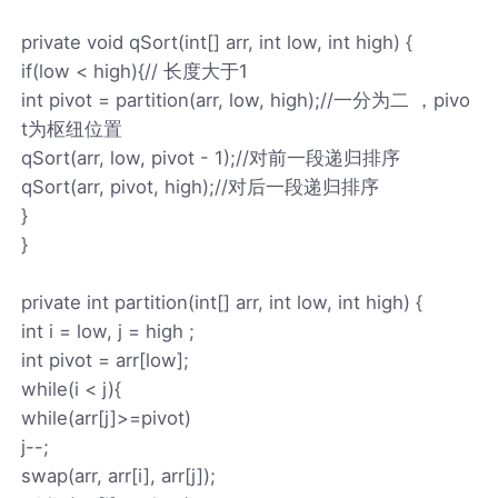
private void qSort(int[] arr, int low, int high) {
if(low < high){// 长度大于1
int pivot = partition(arr, low, high);//一分为二 ，pivo
t为枢纽位置
qSort(arr, low, pivot - 1);//对前一段递归排序
qSort(arr, pivot, high);//对后一段递归排序
}
}
private int partition(int[] arr, int low, int high) {
int i = low, j = high ;
int pivot = arr[low];
while(i < j){
while(arr[j]>=pivot)
j--;
swap(arr, arr[i], arr[j]);