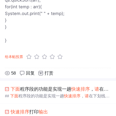
for(int temp : arr){
System.out.print(" " + temp);
}
}
}
给本帖投票
58
回复
打赏
下面
程序段的功能是实现一趟
快速排序
，
请
在下划线处填上正确的语句
##
下面
程序段的功能是实现一趟
快速排序
，
请
在下划线处
填上正确的语句 其中的函数参数s对应low指针，t对应high
指针。 具体
代码
解析查看这个视频： [https://www.bilibili.co
快速排序
打印
输出
m/video/BV1nJ411V7bd?p=164](https://www.bilibili.com/vide