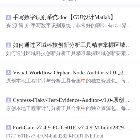
手写数字识别系统.doc【GUI设计Matlab】
资 源 简 介 手写数字识别系统，非常好的啊!带有GUI界
面，使用方便! 详 情 说 明 用这个手写数字识别系统，你可
以轻松地识别手写数字。这个系统不仅功能强大，而且还
如何通过区域科技创新分析工具精准掌握区域创新要素分布与产业链融合现状？.docx
带有直观的图形用户界面（GUI），非常容易使用。你只
需要将手写数字输入系统，它将立即给出准确的识别结
如何通过区域科技创新分析工具精准掌握区域创新要素分
果。这个系统可以在各种场景
中
使用，无论是学校、工作
布与产业链融合现状？
还是日常生活，都能为你提供快速和准确的识别服务。它
是一个非常方便和实用的工具，你一定会喜欢它的！
Visual-Workflow-Orphan-Node-Auditor-v1.0-原创源码与文档.zip
原创本地工程审计与分析工具合集
中
的独立资源包。每个
ZIP包含完整源码、3项自动化测试、可复现合成示例、离
线HTML、JSON与SVG报告、1080×720真实运行效果图、
Cypress-Flaky-Test-Evidence-Auditor-v1.0-原创源码与文档.zip
README、运行说明、功能清单、MIT License及原创与授
权声明。解压后进入project目录，执行npm test验证算法，
原创本地工程审计与分析工具合集
中
的独立资源包。每个
执行npm run report生成报告，也可通过本地静态服务器打
ZIP包含完整源码、3项自动化测试、可复现合成示例、离
开网页。运行时零第三方依赖，不包含热点产品或开源项
线HTML、JSON与SVG报告、1080×720真实运行效果图、
目源码、Logo、官方截图、论文、生产日志或其他受限素
FortiGate-v7.4.9-FGT-601E-v7.4.9.M-build2829-FORTINET.out
README、运行说明、功能清单、MIT License及原创与授
材。适合前端开发、AI应用工程、测试审计和课程实践。
权声明。解压后进入project目录，执行npm test验证算法，
FGT_601E-v7.4.9.M-build2829-FORTINET.out