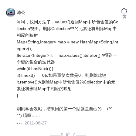
沛公
赞
呵呵，找到方法了，values()返回Map中所包含值的Co
llection视图。删除Collection中的元素还将删除Map中
相应的映射
Map<String,Integer> map = new HashMap<String,Int
eger>();
Iterator<Integer> it = map.values().iterator();//得到一
个键的集合的迭代器
while(it.hasNext()){
if(it.next() == 0)//如果重复次数是0，则删除此键
it.remove();//删除Map中所包含值的Collection中的元
素还将删除Map中相应的映射
}
刚刚学会发帖，结果回的第一个贴就是自己的 ，(*^__
^*) 嘻嘻……
2011-08-27
——到底了——