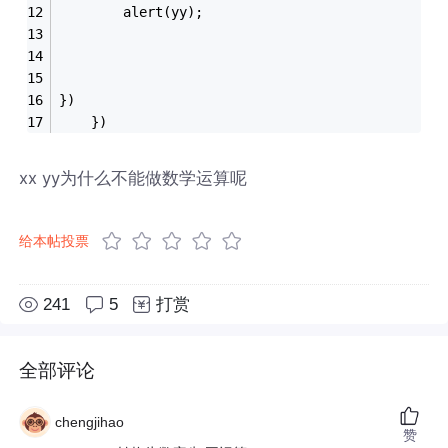
		alert(yy);
})
	})
xx yy为什么不能做数学运算呢
给本帖投票
241
5
打赏
全部评论
chengjihao
赞