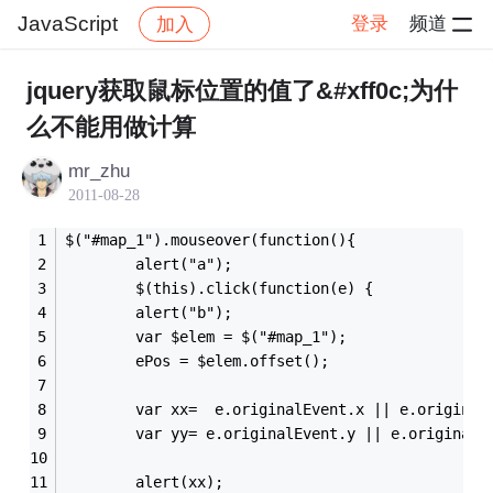
JavaScript
登录
频道
加入
帖子详情
社区
JavaScript
jquery获取鼠标位置的值了&#xff0c;为什
么不能用做计算
mr_zhu
2011-08-28
$("#map_1").mouseover(function(){
		alert("a");
		$(this).click(function(e) { 
		alert("b");
		var $elem = $("#map_1");
        ePos = $elem.offset();
		var	xx=  e.originalEvent.x || e.origin
		var	yy= e.originalEvent.y || e.origina
		alert(xx);