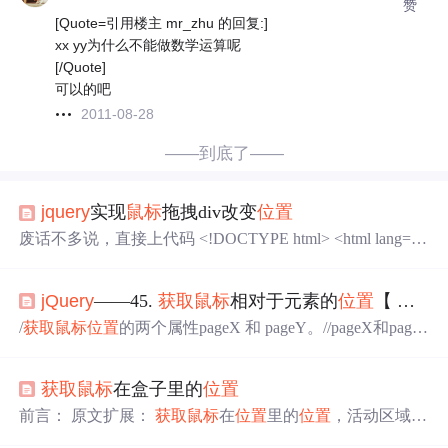
赞
[Quote=引用楼主 mr_zhu 的回复:]
xx yy为什么不能做数学运算呢
[/Quote]
可以的吧
2011-08-28
——到底了——
jquery
实现
鼠标
拖拽div改变
位置
废话不多说，直接上代码 <!DOCTYPE html> <html lang="z
h-CN"> <head> <meta charset="utf-8" /> <title>
jquery
实现
鼠
标
拖拽div改变
位置
</title> <script src="./http_ajax/js/
jquery
.j
jQuery
——45.
获取
鼠标
相对于元素的
位置
【
鼠标
s">&l
/
获取
鼠标
位置
的两个属性pageX 和 pageY。//pageX和page
Y必须与事件绑定，接收事件对象。//
获取
鼠标
相对于当前
整个视口的
位置
（偏移量）//
获取
鼠标
相对于当前视口的
位
获取
鼠标
在盒子里的
位置
置
。//
鼠标
相对于当前视口左侧偏移量。//
鼠标
相对于当前
视口上方偏移量。//
获取
元素相对当前视口的偏移量。//元
前言： 原文扩展：
获取
鼠标
在
位置
里的
位置
，活动区域仅
素相对当前视口左侧偏移量。//元素相对当前视口上方偏移
限于盒子内部，so，x的
值
就是盒子的宽，y的
值
就是盒子