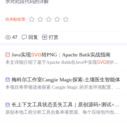
求对此段代码的详解
给本帖投票
47
回复
打赏
Java实现
SVG
转PNG：Apache Batik实战指南
本文详细介绍了基于Apache Batik在Java中实现
SVG
到PNG
转换的完整方案，涵盖环境配置、基础转换代码、输出尺
寸精确控制（含宽高比缩放）、复杂
SVG
处理、内存优
梅科尔工作室Cangjie Magic探索-土壤医生智能体
化、批量转换及常见问题（字体渲染、透明背景、内存溢
出）的解决方案，并结合电商缩略图和图表导出等实际应
本项目将带领读者探索 Cangjie Magic 的开发环境配置、智
用场景验证其可靠性。
能体构建方法，并通过土壤医生智能体这一实际应用案
例，展示其在农业领域的强大潜力。
长上下文工具状态丢失工具｜原创源码+测试+离线报告
原创本地工程分析工具合集单项资源。每个压缩包均包含
完整 JavaScript/
Node
.js 源码、3 项自动化测试、可复现合
成示例、离线 HTML/JSON/
SVG
报告、1080×720 真实运