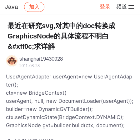
Java
登录
频道
加入
帖子详情
社区
Java
最近在研究svg,对其中的doc转换成
GraphicsNode的具体流程不明白
&#xff0c;求详解
shanghai19430928
2011-08-28
UserAgentAdapter userAgent=new UserAgentAdap
ter();
ctx=new BridgeContext(
userAgent, null, new DocumentLoader(userAgent));
builder=new DynamicGVTBuilder();
ctx.setDynamicState(BridgeContext.DYNAMIC);
GraphicsNode gvt=builder.build(ctx, document);