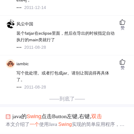
exe4j，
2011-12-14
风尘中国
赞
装个fatjar在eclipse里面，然后在导出的时候指定自动
执行的main类就行了
2011-08-28
iambic
赞
写个批处理。或者打包成jar。请别让我说得再具体
了。
2011-08-28
——到底了——
java的
Swing
点击Button左键,右键,
双击
本文介绍了
一个
使用Java
Swing
实现的简单应用程序，通
过监听鼠标事件来响应用户的点击操作，并在文本区域显