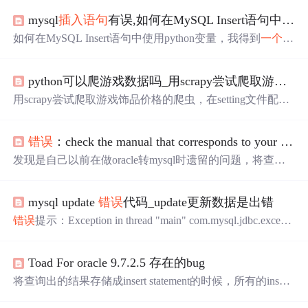
mysql
插入语句
有误,如何在MySQL Insert语句中使用python变量，我得到
如何在MySQL Insert语句中使用python变量，我得到
一个
元
组
错误
，请提示(How to use python variables in MySQL Inser
t statement, i am getting a tuple error, Please suggest)import MyS
python可以爬游戏数据吗_用scrapy尝试爬取游戏饰品价格的爬虫 数据没有写入到数据库...
QLdbname="XYZ"number=(256, 345763121148971547150
0...
用scrapy尝试爬取游戏饰品价格的爬虫，在setting文件配置
好的情况下(pipeline=300)，似乎pipeline不能连接到数据库
(因为连简单的
插入语句
也不能成功执行)，而且pycharm没
错误
：check the manual that corresponds to your MySQL server version for the right
有报错，有人能帮忙看一下哪里有问题吗？import pymysql
class DecoratesPipeline(object):def __init__(self):self.conn = py
发现是自己以前在做oracle转mysql时遗留的问题，将查询
m...
语句加入到了
插入语句
中。 此外再看了几个网上说的引起
错误
的原因，大致分为以下2种： 1.其中将查询语句加入到
mysql update
错误
代码_update更新数据是出错
插入语句
中了（这个问题在批量执行时应当注意）： "INS
ERT INTO xx(xx,xx) VALUES(SELECT id from xx,'"+xx
错误
提示：Exception in thread "main" com.mysql.jdbc.excepti
+"');"; 解决方法是将select语句提出来单独执行。
ons.jdbc4.MySQLSyntaxErrorException: You have an error in y
our SQL syntax; check the manual that corresponds to your My
Toad For oracle 9.7.2.5 存在的bug
SQL server version for the ...
将查询出的结果存储成insert statement的时候，所有的insert
都是一样的，insert中都是最后一条记录的数据。 在今天的