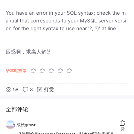
You have an error in your SQL syntax; check the m
anual that corresponds to your MySQL server versi
on for the right syntax to use near '?, ?)' at line 1
困惑啊，求高人解答
给本帖投票
58
3
打赏
全部评论
成长grown
赞