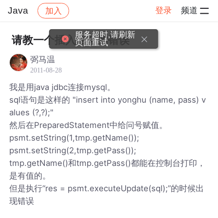
Java
登录
频道
加入
帖子详情
社区
Java
服务超时,请刷新
请教一个插入语句的错误
页面重试
弼马温
2011-08-28
我是用java jdbc连接mysql。
sql语句是这样的 "insert into yonghu (name, pass) v
alues (?,?);"
然后在PreparedStatement中给问号赋值。
psmt.setString(1,tmp.getName());
psmt.setString(2,tmp.getPass());
tmp.getName()和tmp.getPass()都能在控制台打印，
是有值的。
但是执行“res = psmt.executeUpdate(sql);”的时候出
现错误