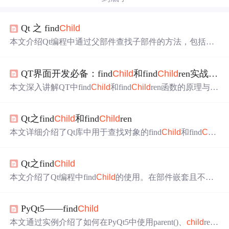
Qt 之 find
Child
本文介绍Qt编程中通过父部件查找子部件的方法，包括不
同选项下的find
Child
函数使用技巧及示例代码。
QT界面开发必备：find
Child
和find
Child
ren实战技巧（附隐藏菜单栏案例）
本文深入讲解QT中find
Child
和find
Child
ren函数的原理与应
用，涵盖对象树模型、精准单控件定位、批量控件管理及
动态隐藏菜单栏等综合案例。重点分析函数原型、参数含
Qt之find
Child
和find
Child
ren
义、常见陷阱、性能优化策略及调试方法，强调类型安
全、命名规范与搜索范围控制等关键技术要点。
本文详细介绍了Qt库中用于查找对象的find
Child
和find
Chil
d
ren函数，包括它们的参数、使用示例及查找策略。find
C
hild
用于查找指定名称或类型的单一对象，而find
Child
ren
Qt之find
Child
则返回匹配条件的对象列表。示例展示了如何查找具有特
定objectName的子对象，以及如何查找所有直接或递归子
本文介绍了Qt编程中find
Child
的使用。在部件嵌套且不能
对象。
直接引用子部件时，可通过父部件find
Child
查找。阐述了
查找选项枚举Qt::Find
Child
Option，给出find
Child
的描述与
PyQt5——find
Child
示例，并通过主界面示例分析父子级联关系，还列举了返
回NULL和非NULL的可能情况。
本文通过实例介绍了如何在PyQt5中使用parent()、
child
ren