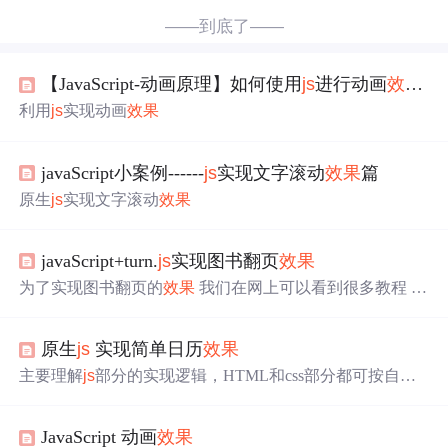
——到底了——
【JavaScript-动画原理】如何使用
js
进行动画
效果
的
利用
js
实现动画
效果
javaScript小案例------
js
实现文字滚动
效果
篇
原生
js
实现文字滚动
效果
javaScript+turn.
js
实现图书翻页
效果
为了实现图书翻页的
效果
我们在网上可以看到很多教程 在
这里 推荐turn.
js
网上的turn.
js
有api 不过是英文的 很多人看
起来不方便 关于代码也是奇形怪状 在这里 我将详细讲解
原生
js
实现简单日历
效果
如何使用turn.
js
实现翻页
效果
本篇文章只是讲解 turn.
js
如
何使用！！！！！！！ 文章最后提供源码下载，结合源码
主要理解
js
部分的实现逻辑，HTML和css部分都可按自己
看本文，turn.
js
更简单！ ...
项目操作。 html部分 <!DOCTYPE html> <html lang="en">
<head> <meta charset="UTF-8"> <title>Title</title> <link rel
JavaScript 动画
效果
="stylesheet" ...