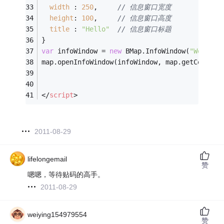
width
 : 
250
,     
// 信息窗口宽度
height
: 
100
,     
// 信息窗口高度
title
 : 
"Hello"
// 信息窗口标题
}
var
 infoWindow = 
new
 BMap.InfoWindow(
"World"
,
map.openInfoWindow(infoWindow, map.getCenter(
</
script
>
2011-08-29
lifelongemail
赞
嗯嗯，等待贴码的高手。
2011-08-29
weiying154979554
赞