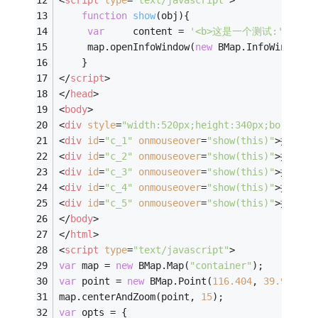
<
script
type
=
"text/javascript"
>
function
show
(
obj
)
{
var
	 content = 
'<b>这是一个测试:'
+obj.i
	 map.openInfoWindow(
new
 BMap.InfoWindow(c
	}	
</
script
>
</
head
>
<
body
>
<
div
style
=
"width:520px;height:340px;border:1
<
div
id
=
"c_1"
onmouseover
=
"show(this)"
>
提示1
</
<
div
id
=
"c_2"
onmouseover
=
"show(this)"
>
提示2
</
<
div
id
=
"c_3"
onmouseover
=
"show(this)"
>
提示3
</
<
div
id
=
"c_4"
onmouseover
=
"show(this)"
>
提示4
</
<
div
id
=
"c_5"
onmouseover
=
"show(this)"
>
提示5
</
</
body
>
</
html
>
<
script
type
=
"text/javascript"
>
var
 map = 
new
 BMap.Map(
"container"
);
var
 point = 
new
 BMap.Point(
116.404
, 
39.915
);
map.centerAndZoom(point, 
15
);
var
 opts = {