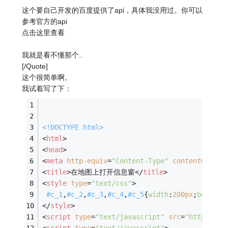
这个要自己开发的百度提供了api，具体我没用过。你可以
参考官方的api
点击这里查看
我就是看不懂那个..
[/Quote]
这个很简单啊。
我试着写了下：
<!DOCTYPE 
html
>
<
html
>
<
head
>
<
meta
http-equiv
=
"Content-Type"
content
=
"text
<
title
>
在地图上打开信息窗
</
title
>
<
style
type
=
"text/css"
>
#c_1
,
#c_2
,
#c_3
,
#c_4
,
#c_5
{
width
:
200px
;
border
:
</
style
>
<
script
type
=
"text/javascript"
src
=
"http://ap