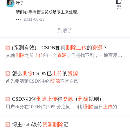
叶子
赞
请耐心等待管理员或是版主来处理。
2011-08-29
——到底了——
(亲测有效)：CSDN如何
删除
上传
的
资源
？
ps:像
删除
之前
上传
的一个
资源
，但是找不到，一通百度找
到了办法，然后我用的是无痕模式然后页面我划走
了，，，，，，，找了好久终于找到原创的链接放上来 用
怎么
删除
CSDN已
上传
的
资源
户积分在1000分到5999分之间，可以
删除
当日
上传
的
资源
； 6000分到15999分之间可以
删除
前两天
上传
的
资源
； 160
首先要清楚CSDN中的
资源
不是自己
00分到23999分之间可以
删除
前三天
上传
的
资源
； 24000分
及以上，可以
删除
前五天
上传
的
资源
。 如果你现在只有51
分，那么不要妄想
删除
你的
资源
了。如果你的
资源
不违
CSDN如何
删除
上传
得
资源
（
删除
规则）
法，那么它们将被永久的保留；如果你的
资源
不符合CSD
用户积分在1000分到5999分之间，可以
删除
当日
上传
的
资
N规定，
管理员
将替你
源
； 6000分到15999分之间可以
删除
前两天
上传
的
资源
；
16000分到23999分之间可以
删除
前三天
上传
的
资源
； 2400
博主csdn误传
资源
删除
记
0分及以上，可以
删除
前五天
上传
的
资源
。 如果你现在只