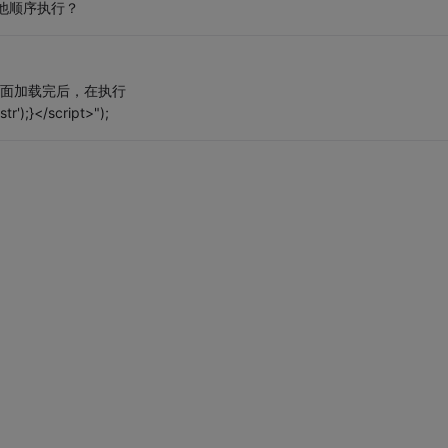
么让他顺序执行？
 页面加载完后，在执行
r');}</script>");