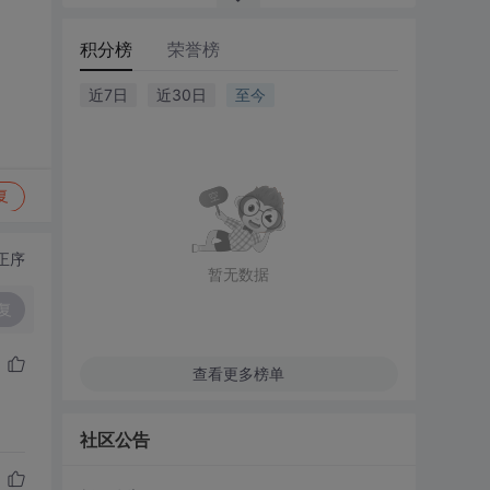
积分榜
荣誉榜
近7日
近30日
至今
复
正序
暂无数据
复
查看更多榜单
社区公告