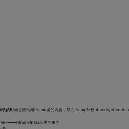
候去取框架Iframe里的内容，然而iframe加载bbcode/bbcode.p
执行完---->iframe加载src中的页面
对象