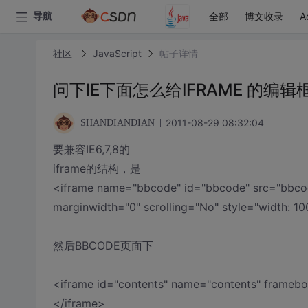
全部
博文收录
A
导航
社区
JavaScript
帖子详情
问下IE下面怎么给IFRAME 的编辑
2011-08-29 08:32:04
SHANDIANDIAN
要兼容IE6,7,8的
iframe的结构，是
<iframe name="bbcode" id="bbcode" src="bbco
marginwidth="0" scrolling="No" style="width: 10
然后BBCODE页面下
<iframe id="contents" name="contents" framebo
</iframe>