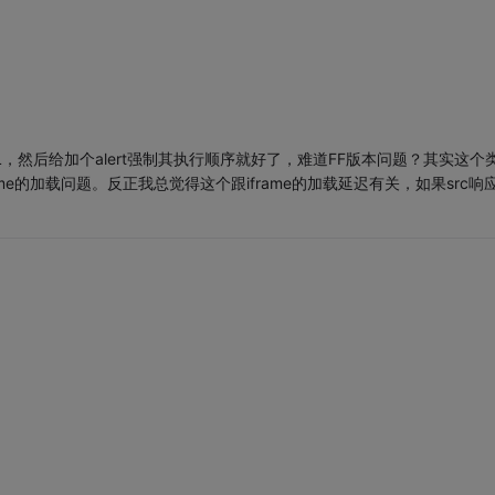
，然后给加个alert强制其执行顺序就好了，难道FF版本问题？其实这个
e的加载问题。反正我总觉得这个跟iframe的加载延迟有关，如果src响