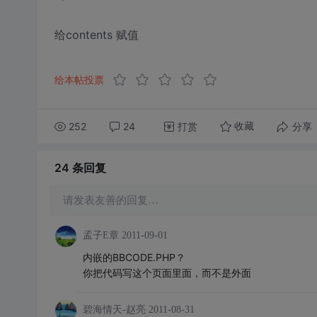
给contents 赋值
给本帖投票
252
24
打赏
分享
收藏
24 条
回复
请发表友善的回复…
孟子E章
2011-09-01
内嵌的BBCODE.PHP？
你把代码写这个页面里面，而不是外面
碧海情天-赵亮
2011-08-31