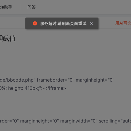
da助手
问答
用AI写
服务超时,请刷新页面重试
框赋值
de/bbcode.php" frameborder="0" marginheight="0"
0%; height: 410px;"></iframe>
rder="0" marginheight="0" marginwidth="0" scrolling="aut