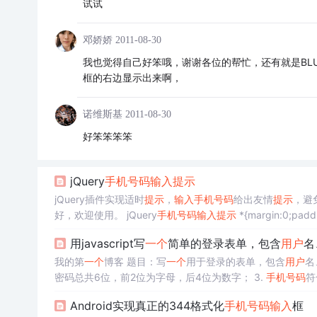
试试
邓娇娇
2011-08-30
我也觉得自己好笨哦，谢谢各位的帮忙，还有就是BL
框的右边显示出来啊，
诺维斯基
2011-08-30
好
笨笨笨笨
jQuery
手机号码
输入
提示
jQuery插件实现适时
提示
，
输入
手机号码
给出友情
提示
，避
好，欢迎使用。 jQuery
手机号码
输入
提示
*{margin:0;padd
用javascript写
一个
简单的登录表单，包含
用户
名
我的第
一个
博客 题目：写
一个
用于登录的表单，包含
用户
名
密码总共6位，前2位为字母，后4位为数字； 3.
手机号码
符
信息 代码： // 2.当失去焦点时,密码校验函数 function checkP
Android实现真正的344格式化
手机号码
输入
框