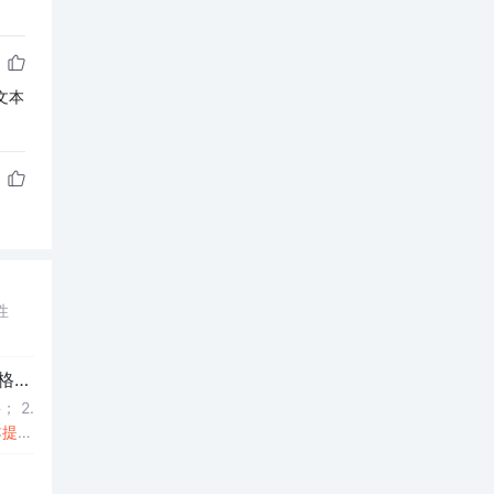
文本
性
格式。
； 2.
本
提示