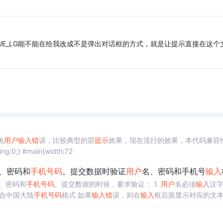
UE_LG能不能在给我改成不是弹出对话框的方式，就是让提示直接在这个
免
用户
输入
错
误，比较典型的层
提示
效果，现在流行的效果，本代码兼容
ing:0;} #main{width:72
、密码和
手机号码
。提交数据时验证
用户
名、密码和手机号
输入
、密码和
手机号码
。提交数据的时候，要求验证： 1.
用户
名必须
输入
汉字
合中国大陆
手机号码
格式 如果
输入
错
误，则在
输入
框后面显示对应的文
assword(){ // ...