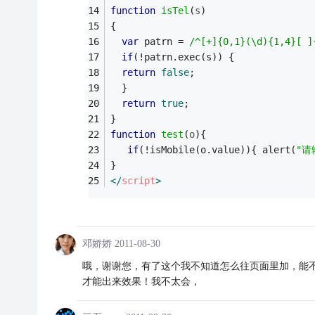
function
isTel
(
s
)  
{  
var
 patrn = 
/^[+]{0,1}(\d){1,4}[ ]
if
(!patrn.exec(s)) {  
return
false
;  
  }  
return
true
;  
}  
function
test
(
o
)
{
if
(!isMobile(o.value)){ alert(
"请
}
</
script
>
邓娇娇
2011-08-30
哦，谢谢您，有了这个我不知道怎么往页面里加，能不能也告
才能出来效果！我不太会，