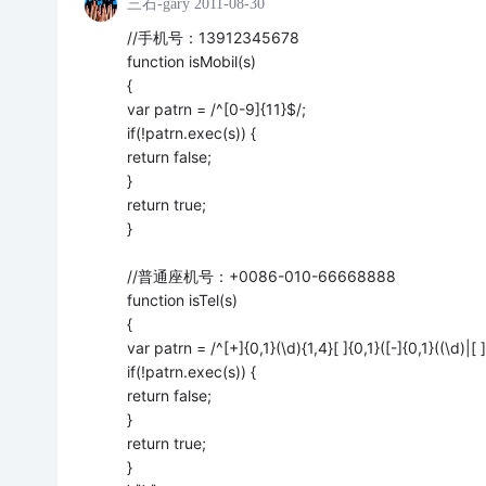
三石-gary
2011-08-30
//手机号：13912345678
function isMobil(s)
{
var patrn = /^[0-9]{11}$/;
if(!patrn.exec(s)) {
return false;
}
return true;
}
//普通座机号：+0086-010-66668888
function isTel(s)
{
var patrn = /^[+]{0,1}(\d){1,4}[ ]{0,1}([-]{0,1}((\d)|[ 
if(!patrn.exec(s)) {
return false;
}
return true;
}