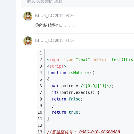
请发表友善的回复…
BLUE_LG
2011-08-30
你的结贴率也。。。。
BLUE_LG
2011-08-30
<
input
type
=
"text"
onblur
=
"test(this
<
script
>
function
isMobile
(
s
)  
{  
var
 patrn = 
/^[0-9]{11}$/
;  
if
(!patrn.exec(s)) {  
return
false
;  
  }  
return
true
;  
}  
//普通座机号：+0086-010-66668888  