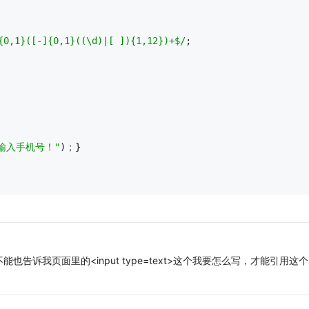
{0,1}([-]{0,1}((\d)|[ ]){1,12})+$/
;  
输入手机号！"
)；}
诉我页面里的<input type=text>这个我要怎么写，才能引用这