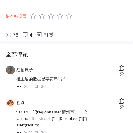
给本帖投票
76
4
打赏
全部评论
红袖疯子
赞
楼主给的数据是字符串吗？
2011-08-30
拐点
赞
var str = "[{regionname:'衢州市',……";
var result = str.split(":")[0].replace("[{");
alert(result);
2011-08-30