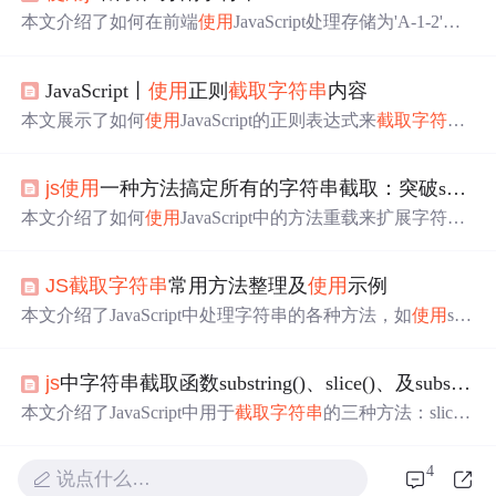
本文介绍了如何在前端
使用
JavaScript处理存储为'A-1-2'格
式的数据，通过split()、substring()和substr()函数进行字符串
的分割与截取。split()用于按指定分隔符分割字符串成数
JavaScript丨
使用
正则
截取字符串
内容
组，substring()和substr()则用于从字符串中截取所需部分。
此外，还提及了join()函数，用于将数组元素组合成字符
本文展示了如何
使用
JavaScript的正则表达式来
截取字符串
串。
的前部、后部以及两者之间的内容。通过示例，解释了如
何从Bilibili视频链接中提取BV号，无论是普通链接还是稍
js
使用
一种方法搞定所有的字符串截取：突破substring的限制
后再看链接。
本文介绍了如何
使用
JavaScript中的方法重载来扩展字符串
的截取功能，包括单个或两个数值索引参数、字符串参数
以及混合参数的截取方式，提供更灵活的字符串操作，增
JS
截取字符串
常用方法整理及
使用
示例
强了substring方法的局限性。
本文介绍了JavaScript中处理字符串的各种方法，如
使用
spli
t()函数进行字符串分割、
使用
join()函数合并字符串、利用s
ubstring()和substr()方法
截取字符串
等。通过具体实例展示
js
中字符串截取函数substring()、slice()、及substr()的
了如何灵活运用这些方法来实现字符串的操作。
本文介绍了JavaScript中用于
截取字符串
的三种方法：slice
(), substring()和substr()。详细讲解了它们的
使用
方式，包括
单参数和双参数的情况，并通过示例展示了它们的区别。
4
说点什么…
特别是substr()在第二个参数表示截取长度时与其他两者的