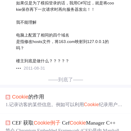
如果仅是为了模拟登录的话，我用C#写过，就是将coo
kie保存再下一次请求时再向服务器发出！！
我不能理解
电脑上配置了相同的四个域名
是指修改hosts文件，将163.com映射到127.0.0.1的
吗？
楼主到底是做什么？？？？？
2011-08-31
——到底了——
Cookie
的作用
1.记录访客的某些信息。例如可以利用
Cookie
纪录用户光
临你的网页次数， 或者访客曾经输入过的信息，某些网站
（如
网易
社区）可以自动纪录你上次登录 的用户名，用的
CEF 获取
Cookie
例子
Cef
Cookie
Manager C++
就是
Cookie
。 2.在页面之间传递变量。浏览器并不会保存
当前页面上任何变量信息的，当 页面被关闭，页面上的任
简介 Chromium Embedded Framework (CEF)是由 Marshall Gr