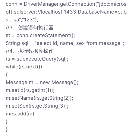
conn = DriverManager.getConnection("jdbc:micros
oft:sqlserver://localhost:1433;DatabaseName=pub
s","sa","123");
//3、创建语句执行器
st = conn.createStatement();
String sql = "select id, name, sex from message";
//4、执行数据库操作
rs = st.executeQuery(sql);
while(rs.next())
{
Message m = new Message();
m.setId(rs.getInt(1));
m.setName(rs.getString(2));
m.setSex(rs.getString(3));
mes.add(m);
}
}