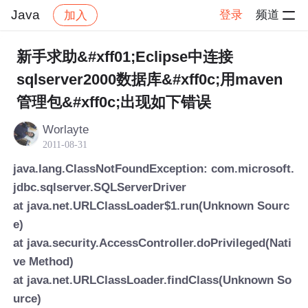
Java
登录
频道
加入
帖子详情
社区
Java
新手求助&#xff01;Eclipse中连接
sqlserver2000数据库&#xff0c;用maven
管理包&#xff0c;出现如下错误
Worlayte
2011-08-31
java.lang.ClassNotFoundException: com.microsoft.
jdbc.sqlserver.SQLServerDriver
at java.net.URLClassLoader$1.run(Unknown Sourc
e)
at java.security.AccessController.doPrivileged(Nati
ve Method)
at java.net.URLClassLoader.findClass(Unknown So
urce)