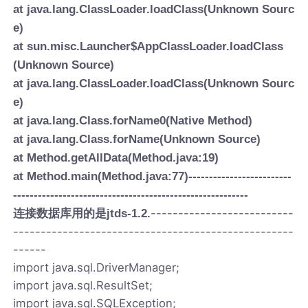
at java.lang.ClassLoader.loadClass(Unknown Sourc
e)
at sun.misc.Launcher$AppClassLoader.loadClass
(Unknown Source)
at java.lang.ClassLoader.loadClass(Unknown Sourc
e)
at java.lang.Class.forName0(Native Method)
at java.lang.Class.forName(Unknown Source)
at Method.getAllData(Method.java:19)
at Method.main(Method.java:77)
-------------------------
---------------------------------------------------------
--------------------------
连接数据库用的是jtds-1.2.
---------------------------------------------------
------
import java.sql.DriverManager;
import java.sql.ResultSet;
import java.sql.SQLException;