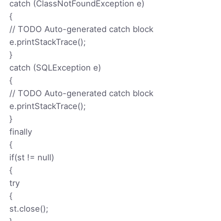
catch (ClassNotFoundException e)
{
// TODO Auto-generated catch block
e.printStackTrace();
}
catch (SQLException e)
{
// TODO Auto-generated catch block
e.printStackTrace();
}
finally
{
if(st != null)
{
try
{
st.close();