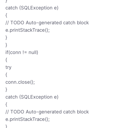
}
catch (SQLException e)
{
// TODO Auto-generated catch block
e.printStackTrace();
}
}
if(conn != null)
{
try
{
conn.close();
}
catch (SQLException e)
{
// TODO Auto-generated catch block
e.printStackTrace();
}