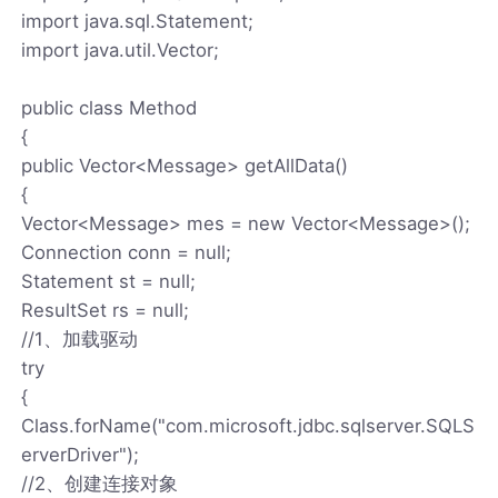
import java.sql.Statement;
import java.util.Vector;
public class Method
{
public Vector<Message> getAllData()
{
Vector<Message> mes = new Vector<Message>();
Connection conn = null;
Statement st = null;
ResultSet rs = null;
//1、加载驱动
try
{
Class.forName("com.microsoft.jdbc.sqlserver.SQLS
erverDriver");
//2、创建连接对象