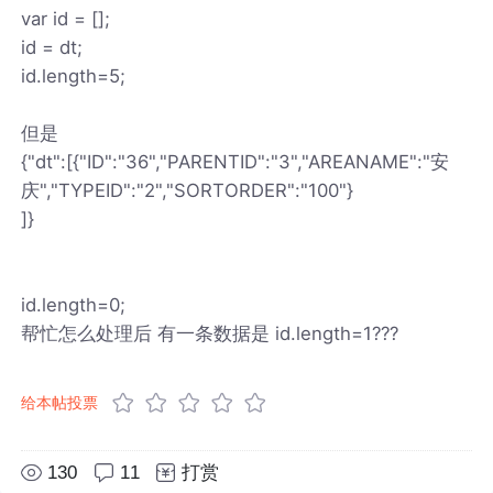
var id = [];
id = dt;
id.length=5;
但是
{"dt":[{"ID":"36","PARENTID":"3","AREANAME":"安
庆","TYPEID":"2","SORTORDER":"100"}
]}
id.length=0;
帮忙怎么处理后 有一条数据是 id.length=1???
给本帖投票
130
11
打赏