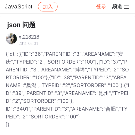
JavaScript
登录
频道
加入
帖子详情
社区
JavaScript
json 问题
xt218218
2011-08-31
{"dt":[{"ID":"36","PARENTID":"3","AREANAME":"安
庆","TYPEID":"2","SORTORDER":"100"},{"ID":"37","P
ARENTID":"3","AREANAME":"蚌埠","TYPEID":"2","SO
RTORDER":"100"},{"ID":"38","PARENTID":"3","AREA
NAME":"巢湖","TYPEID":"2","SORTORDER":"100"},{"I
D":"39","PARENTID":"3","AREANAME":"池州","TYPEI
D":"2","SORTORDER":"100"},
ID":"3401","PARENTID":"3","AREANAME":"合肥","TY
PEID":"2","SORTORDER":"100"}
]}