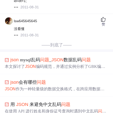
id=dt+1;
2011-08-31
lsw645645645
赞
没看懂
2011-08-31
——到底了——
json
mysql乱码
问题
_
JSON
数据乱码
问题
本文探讨了
JSON
编码规范，并通过实例分析了GBK编码
在
JSON
中的乱码
问题
及其解决办法。
json
会有哪些
问题
JSON
作为一种轻量级的数据交换格式，在跨应用数据传
输中广泛应用。然而，格式错误可能导致解析失败，不足
的信息可引起无法解析，数据不匹配或过大则可能造成效
用
JSON
来避免中文乱码
问题
率低下和内存
问题
。
在使用 API 进行姓名和身份证号查询时遇到中文乱码
问题