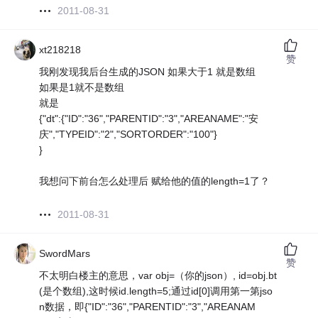
2011-08-31
xt218218
赞
我刚发现我后台生成的JSON 如果大于1 就是数组
如果是1就不是数组
就是
{"dt":{"ID":"36","PARENTID":"3","AREANAME":"安
庆","TYPEID":"2","SORTORDER":"100"}
}
我想问下前台怎么处理后 赋给他的值的length=1了？
2011-08-31
SwordMars
赞
不太明白楼主的意思，var obj=（你的json）, id=obj.bt
(是个数组),这时候id.length=5;通过id[0]调用第一第jso
n数据，即{"ID":"36","PARENTID":"3","AREANAM