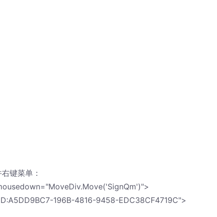
控件右键菜单：
 onmousedown="MoveDiv.Move('SignQm')">
D:A5DD9BC7-196B-4816-9458-EDC38CF4719C">