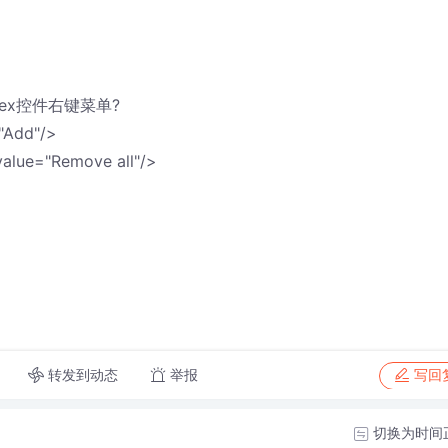
vex控件右键菜单?
="Add"/>
value="Remove all"/>
转发到动态
举报
写回
切换为时间