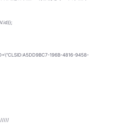
.id)};
SID=\"CLSID:A5DD9BC7-196B-4816-9458-
//////