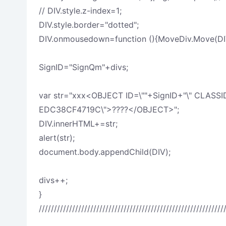
// DIV.style.z-index=1;
DIV.style.border="dotted";
DIV.onmousedown=function (){MoveDiv.Move(DIV
SignID="SignQm"+divs;
var str="xxx<OBJECT ID=\""+SignID+"\" CLAS
EDC38CF4719C\">????</OBJECT>";
DIV.innerHTML+=str;
alert(str);
document.body.appendChild(DIV);
divs++;
}
/////////////////////////////////////////////////////////////