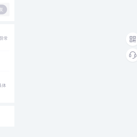
复
及异常
具体