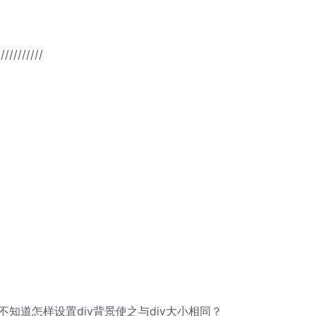
///////////
repeat";// 不知道怎样设置div背景使之与div大小相同？