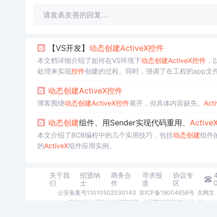
请发表友善的回复…
【VS开发】
动态创建
ActiveX
控件
本文档详细介绍了如何在VS环境下
动态创建
ActiveX
控件
，以
处理来实现
控件
创建的过程。同时，强调了在工程的app文件的`InitIn
动态创建
ActiveX
控件
博客围绕
动态创建
ActiveX
控件
展开，但具体内容缺失。
Act
动态创建
组件、用Sender实现代码重用、
Active
本文介绍了BCB编程中的几个实用技巧，包括
动态创建
组件
的
ActiveX
组件应用实例。
关于我
招贤纳
商务合
寻求报
协议专
们
士
作
道
区
公安备案号11010502030143
京ICP备19004658号
京网文〔
家长监护
网络110报警服务
中国互联网举报中心
Chro
©1999-2