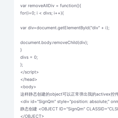
var removeAllDiv = function(){
for(i=0; i < divs; i++){
var div=document.getElementById("div" + i);
document.body.removeChild(div);
}
divs = 0;
};
</script>
</head>
<body>
这样静态创建的object可以正常弹出我的activex
<div id="SignQm" style="position: absolute;"
静态创建 <OBJECT ID="SignQm" CLASSID="CLSI
</OBJECT>