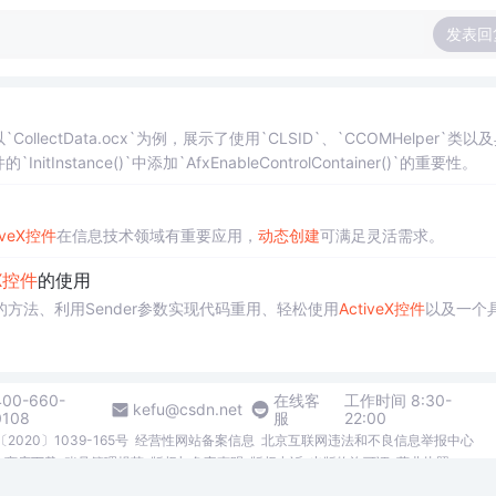
发表回
`CollectData.ocx`为例，展示了使用`CLSID`、`CCOMHelper`类以
stance()`中添加`AfxEnableControlContainer()`的重要性。
iveX
控件
在信息技术领域有重要应用，
动态创建
可满足灵活需求。
X
控件
的使用
的方法、利用Sender参数实现代码重用、轻松使用
ActiveX
控件
以及一个
400-660-
在线客
工作时间 8:30-
kefu@csdn.net
0108
服
22:00
2020〕1039-165号
经营性网站备案信息
北京互联网违法和不良信息举报中心
me商店下载
账号管理规范
版权与免责声明
版权申诉
出版物许可证
营业执照
026北京创新乐知网络技术有限公司