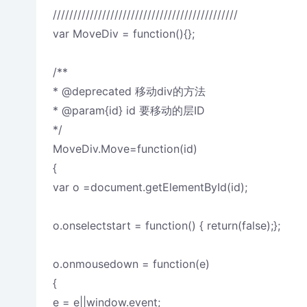
/////////////////////////////////////////////
var MoveDiv = function(){};
/**
* @deprecated 移动div的方法
* @param{id} id 要移动的层ID
*/
MoveDiv.Move=function(id)
{
var o =document.getElementById(id);
o.onselectstart = function() { return(false);};
o.onmousedown = function(e)
{
e = e||window.event;