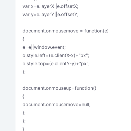
var x=e.layerX||e.offsetX;
var y=e.layerY||e.offsetY;
document.onmousemove = function(e)
{
e=e||window.event;
o.style.left=(e.clientX-x)+"px";
o.style.top=(e.clientY-y)+"px";
};
document.onmouseup=function()
{
document.onmousemove=null;
};
};
}