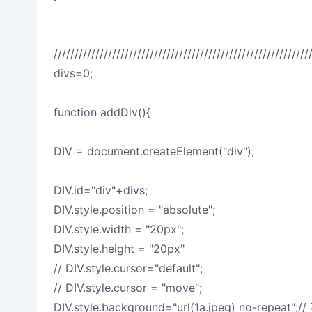
/////////////////////////////////////////////////////////////
divs=0;
function addDiv(){
DIV = document.createElement("div");
DIV.id="div"+divs;
DIV.style.position = "absolute";
DIV.style.width = "20px";
DIV.style.height = "20px"
// DIV.style.cursor="default";
// DIV.style.cursor = "move";
DIV.style.background="url(1a.jpeg) no-