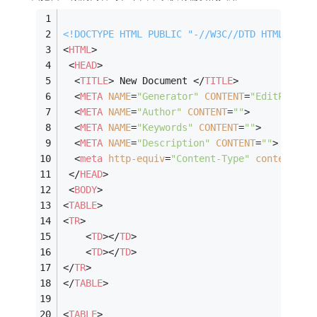
<!DOCTYPE 
HTML
PUBLIC
"-//W3C//DTD HTML 4.0 
<
HTML
>
<
HEAD
>
<
TITLE
>
 New Document 
</
TITLE
>
<
META
NAME
=
"Generator"
CONTENT
=
"EditPlus"
>
<
META
NAME
=
"Author"
CONTENT
=
""
>
<
META
NAME
=
"Keywords"
CONTENT
=
""
>
<
META
NAME
=
"Description"
CONTENT
=
""
>
<
meta
http-equiv
=
"Content-Type"
content
=
"t
</
HEAD
>
<
BODY
>
<
TABLE
>
<
TR
>
<
TD
>
</
TD
>
<
TD
>
</
TD
>
</
TR
>
</
TABLE
>
<
TABLE
>