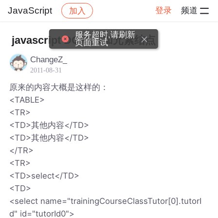
JavaScript
登录
频道
加入
帖子详情
社区
JavaScript
服务超时,请刷新
javascript DOM 添加元素结点
页面重试
ChangeZ_
2011-08-31
原来的内容大概是这样的：
<TABLE>
<TR>
<TD>其他内容</TD>
<TD>其他内容</TD>
</TR>
<TR>
<TD>select</TD>
<TD>
<select name="trainingCourseClassTutor[0].tutorI
d" id="tutorId0">