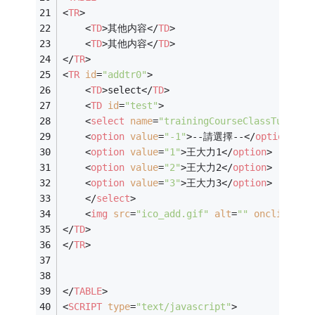
<
TR
>
<
TD
>
其他内容
</
TD
>
<
TD
>
其他内容
</
TD
>
</
TR
>
<
TR
id
=
"addtr0"
>
<
TD
>
select
</
TD
>
<
TD
id
=
"test"
>
<
select
name
=
"trainingCourseClassTutor[0
<
option
value
=
"-1"
>
--請選擇--
</
option
>
<
option
value
=
"1"
>
王大力1
</
option
>
<
option
value
=
"2"
>
王大力2
</
option
>
<
option
value
=
"3"
>
王大力3
</
option
>
</
select
>
<
img
src
=
"ico_add.gif"
alt
=
""
onclick
=
"j
</
TD
>
</
TR
>
</
TABLE
>
<
SCRIPT
type
=
"text/javascript"
>