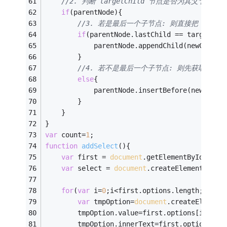
//2. 判断 targetChild 节点是否为其父节点
if
(parentNode){  
//3. 若是最后一个子节点: 则直接把 newChi
if
(parentNode.lastChild == targetChi
            parentNode.appendChild(newChild)
        }  
//4. 若不是最后一个子节点: 则先获取 targe
else
{  
            parentNode.insertBefore(newChild
        }  
    }  
}
var
 count=
1
;
function
addSelect
(
)
{
var
 first = 
document
.getElementById(
"tut
var
 select = 
document
.createElement(
"sel
for
(
var
 i=
0
;i<first.options.length;i++){
var
 tmpOption=
document
.createElement
		tmpOption.value=first.options[i].val
		tmpOption.innerText=first.options[i]