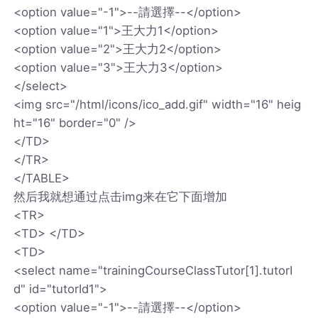
<option value="-1">--請選擇--</option>
<option value="1">王大力1</option>
<option value="2">王大力2</option>
<option value="3">王大力3</option>
</select>
<img src="/html/icons/ico_add.gif" width="16" heig
ht="16" border="0" />
</TD>
</TR>
</TABLE>
然后我就想通过点击img来在它下面增加
<TR>
<TD> </TD>
<TD>
<select name="trainingCourseClassTutor[1].tutorI
d" id="tutorId1">
<option value="-1">--請選擇--</option>