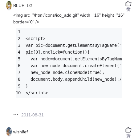
BLUE_LG
赞
<img src="/html/icons/ico_add.gif" width="16" height="16"
border="0" />
<script>
var pic=document.getElementsByTagName("img");
pic[0].onclick=function(){
  var node=document.getElementsByTagName("sel
  var new_node=document.createElement("div");
  new_node=node.cloneNode(true);
  document.body.appendChild(new_nod
}
</script>
2011-08-31
wishifef
赞