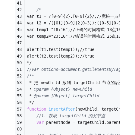
/*
var t1 = /[0-9]{2}:[0-9]{2}/;//宽松一点的验证
var t2 = /([01][0-9]|2[0-3]):([0-5][0-9]
var temp1="18:16";//正确的时间格式 18点16分
var temp2="23:16";//错误的时间格式 25点16分
alert(t1.test(temp1));//true
alert(t2.test(temp2));//true
*/
//var options=document.getElementsByTagName(
/** 
 * 把 newChild 放到 targetChild 节点的后边 
 * 
@param 
{Object}
newChild 
 * 
@param 
{Object}
targetChild 
 */
function
insertAfter
(
newChild, targetChild
)
{
//1. 获取 targetChild 的父节点  
var
 parentNode = targetChild.parentNode;