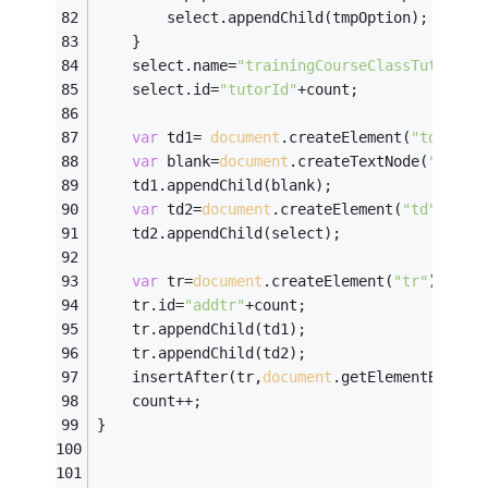
		select.appendChild(tmpOption);
	}
	select.name=
"trainingCourseClassTutor["
+
    select.id=
"tutorId"
+count;
var
 td1= 
document
.createElement(
"td"
);
var
 blank=
document
.createTextNode(
" "
);
	td1.appendChild(blank);
var
 td2=
document
.createElement(
"td"
);
	td2.appendChild(select);
var
 tr=
document
.createElement(
"tr"
);
	tr.id=
"addtr"
+count;
	tr.appendChild(td1);
	tr.appendChild(td2);
	insertAfter(tr,
document
.getElementById(
"
	count++;
}