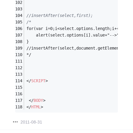
//insertAfter(select,first);
/*
for(var i=0;i<select.options.length;i++){
	alert(select.options[i].value+"-->"+sele
}
//insertAfter(select,document.getElementById
*/
</
SCRIPT
>
</
BODY
>
</
HTML
>
2011-08-31