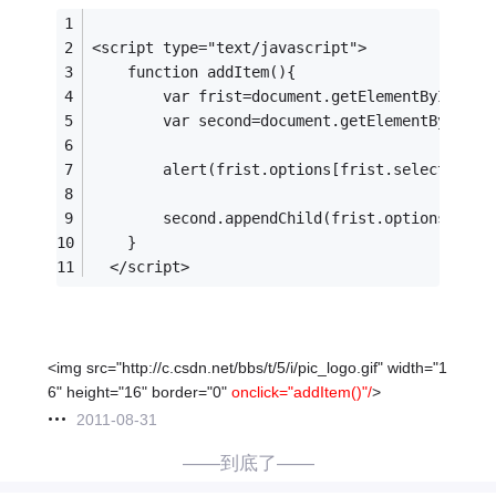
<script type="text/javascript">
	function addItem(){
		var frist=document.getElementById("tu
		var second=document.getElementById("t
		alert(frist.options[frist.selectedInd
		second.appendChild(frist.options[fri
	}
  </script>
<img src="http://c.csdn.net/bbs/t/5/i/pic_logo.gif" width="1
6" height="16" border="0"
onclick="addItem()"/
>
2011-08-31
——到底了——