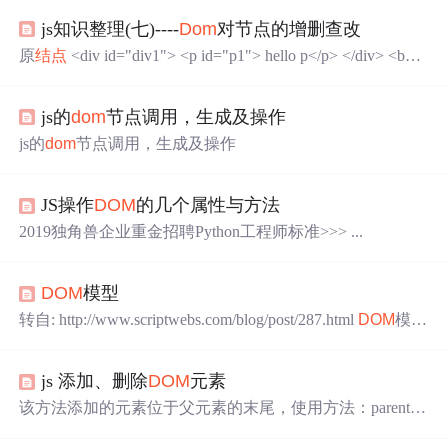
js知识整理(七)----
Dom
对节点的增删查改
原
结点
<div id="div1"> <p id="p1"> hello p</p> </div> <butt
on onclick="addMyTextNode()"> 添加一个文本
结点
</button
><br> <button onclick="addMyEleNode()"> 添加一个元素
结
js的
dom
节点调用，生成及操作
点
</button><br>
js的
dom
节点调用，生成及操作
JS操作
DOM
的几个属性与方法
2019独角兽企业重金招聘Python工程师标准>>> ...
DOM
模型
转自: http://www.scriptwebs.com/blog/post/287.html
DOM
模型
(Document Object Module,即文档对象模型)
结点
的类型 在
XML（HTML）文档中，不仅每个闭合的标记是一个
结点
js 添加、删除
DOM
元素
，而且闭合标记中的文本、标记内的属性也都是
结点
，分
别称为元素
结点
、文本
结点
和属性
结点
&lt;span &gt;何永&
该方法添加的元素位于父元素的末尾，使用方法：parentN
lt;/span&gt;...
ode.appenChild(NewNode) // parentNode是需要
添加元素
的