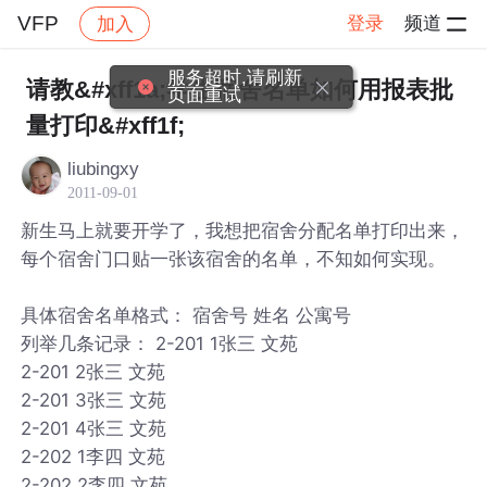
VFP
登录
频道
加入
帖子详情
社区
VFP
服务超时,请刷新
请教&#xff1a;学生宿舍名单如何用报表批
页面重试
量打印&#xff1f;
liubingxy
2011-09-01
新生马上就要开学了，我想把宿舍分配名单打印出来，
每个宿舍门口贴一张该宿舍的名单，不知如何实现。
具体宿舍名单格式： 宿舍号 姓名 公寓号
列举几条记录： 2-201 1张三 文苑
2-201 2张三 文苑
2-201 3张三 文苑
2-201 4张三 文苑
2-202 1李四 文苑
2-202 2李四 文苑