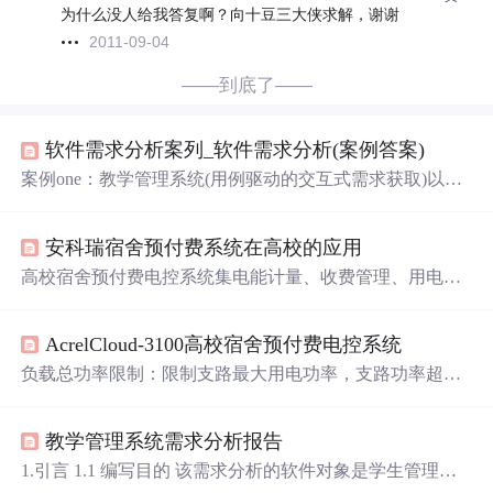
为什么没人给我答复啊？向十豆三大侠求解，谢谢
2011-09-04
——到底了——
软件需求分析案列_软件需求分析(案例答案)
案例one：教学管理系统(用例驱动的交互式需求获取)以一
个教学管理系统JXGL的分析与设计作为示例，说明用例驱
动技术在软件项目开发中的应用。高等学校的教学管理内
安科瑞宿舍预付费系统在高校的应用
容十分丰富，工作繁多。作为一个示例，规定开发教学管
理系统JxGL只处理每学期的课程选修注册和学生的成绩管
高校宿舍预付费电控系统集电能计量、收费管理、用电过
理。教学管理系统JXGL的用户是学校的学生、教师和教学
程管理等功能于一体，具备远程实时抄表计量、控制学生
管理员。学生使用JXG系统查询新学期将开设的课程和授
作息、恶性负载识别预警、校园一卡通自助缴费、微信查
课教师的情况，选择自己要学习的...
AcrelCloud-3100高校宿舍预付费电控系统
询、
打印
用能
报表
等功能，创建节约校园、安全校园，方
便校方进行一体化、信息化管理，并支持和智慧校园系统
负载总功率限制：限制支路最大用电功率，支路功率超过
的数据对接。可对指定的某户或多户同时进行“电价设
设定值时，支路跳闸。夜间功率限制：需要与时间管理控
置”、“恶性负载”、“预付费模式”、“强制控制”、“定时通
制共同使用，在夜间模式下，支路电流超过设定值，支路
断”、“基础电量下发”、“初始化”、“清零”、“短信设置”、
教学管理系统需求分析报告
跳闸4、恶性负载识别：限制支路接入未定义的恶性负载，
“空调复位”等操作。在这里可以设置每个月的下发金额，
当支路接入未经允许的恶性负载时，支路跳闸。高校宿舍
1.引言 1.1 编写目的 该需求分析的软件对象是学生管理系
月初系统自动下发，不累计。
预付费电控系统集电能计量、收费管理、用电过程管理等