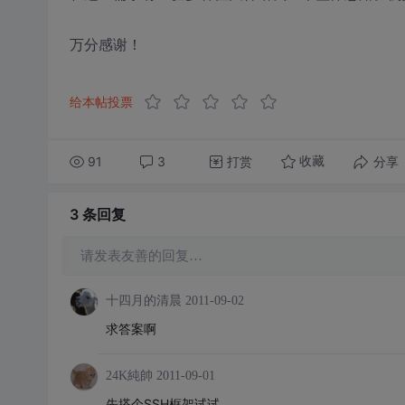
万分感谢！
给本帖投票
91
3
打赏
分享
收藏
3 条
回复
请发表友善的回复…
十四月的清晨
2011-09-02
求答案啊
24K純帥
2011-09-01
先搭个SSH框架试试