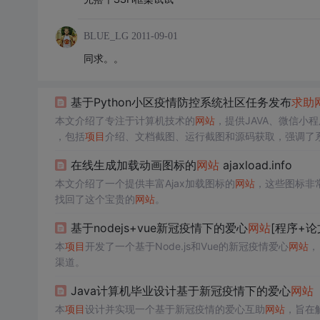
BLUE_LG
2011-09-01
同求。。
基于Python小区疫情防控系统社区任务发布
求助
本文介绍了专注于计算机技术的
网站
，提供JAVA、微信
，包括
项目
介绍、文档截图、运行截图和源码获取，强调了
在线生成加载动画图标的
网站
ajaxload.info
本文介绍了一个提供丰富Ajax加载图标的
网站
，这些图标非常
找回了这个宝贵的
网站
。
基于nodejs+vue新冠疫情下的爱心
网站
[程序+论
本
项目
开发了一个基于Node.js和Vue的新冠疫情爱心
网站
，
渠道。
Java计算机毕业设计基于新冠疫情下的爱心
网站
本
项目
设计并实现一个基于新冠疫情的爱心互助
网站
，旨在