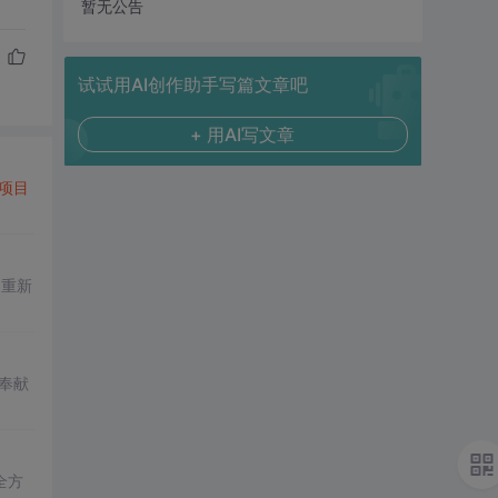
暂无公告
试试用AI创作助手写篇文章吧
+ 用AI写文章
项目
助
重新
奉献
全方