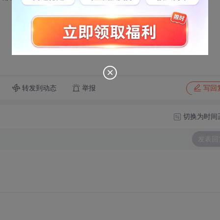
转发到动态
举报
写回
切换为时间
发表回