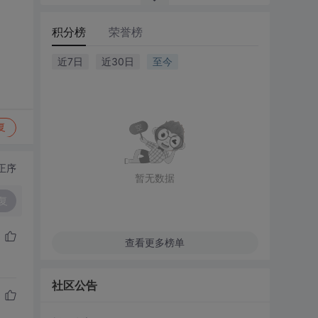
积分榜
荣誉榜
近7日
近30日
至今
复
正序
暂无数据
复
查看更多榜单
社区公告