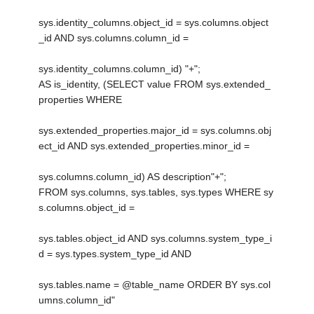
sys.identity_columns.object_id = sys.columns.object
_id AND sys.columns.column_id =
sys.identity_columns.column_id) "+";
AS is_identity, (SELECT value FROM sys.extended_
properties WHERE
sys.extended_properties.major_id = sys.columns.obj
ect_id AND sys.extended_properties.minor_id =
sys.columns.column_id) AS description"+";
FROM sys.columns, sys.tables, sys.types WHERE sy
s.columns.object_id =
sys.tables.object_id AND sys.columns.system_type_i
d = sys.types.system_type_id AND
sys.tables.name = @table_name ORDER BY sys.col
umns.column_id"