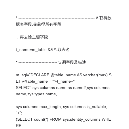
* ----------------------------------------------------- \\ 获得数
据表字段,先获得所有字段
，再去除主键字段
t_name=m_table && \\ 取表名
* --------------------------- \\ 调字段及描述
m_sql="DECLARE @table_name AS varchar(max) S
ET @table_name = '"+t_name+"';
SELECT sys.columns.name as name2,sys.columns.
name,sys.types.name,
sys.columns.max_length, sys.columns.is_nullable,
"+";
(SELECT count(*) FROM sys.identity_columns WHE
RE