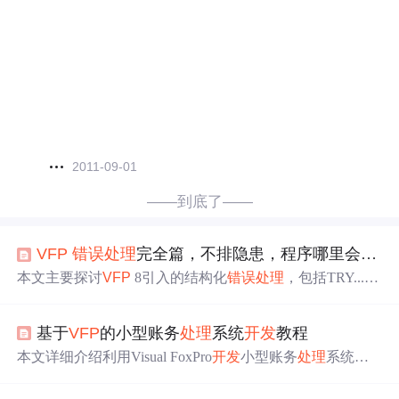
2011-09-01
——到底了——
VFP
错误
处理
完全篇，不排隐患，程序哪里会稳定
本文主要探讨
VFP
8引入的结构化
错误
处理
，包括TRY...C
ATCH...FINALLY...ENDTRY结构、THROW命令和Excepti
on基类。介绍了其实现方式、语法及优点，如减少
代码
基于
VFP
的小型账务
处理
系统
开发
教程
量、更易维护。还对比了与其他
错误
处理
的不同，如无法
返回
错误
代码
，同时提及相关改进及社群招募等信息。
本文详细介绍利用Visual FoxPro
开发
小型账务
处理
系统。
先介绍
VFP
数据库管理系统，包括历史、特性、架构等；
接着阐述其在账务
处理
系统
中
的应用，涵盖理论基础、架