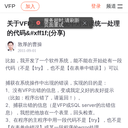
VFP
登录
频道
加入
帖子详情
社区
VFP
服务超时,请刷新
关于VFP开发软件系统中对错误统一处理
页面重试
的代码&#xff1f;(分享)
敦厚的曹操
2011-09-01
比如，我开发了一个软件系统，能不能在开始处有一段
代码（不是【try】，也不是【在表单中错误】）可以
捕获在系统操作中出现的错误，实现的目的是：
1、没有VFP出错的信息，变成我定义好的友好提示
（比如：程序出错了，请返回！）。
2、捕获出错的信息（是VFP或SQL server的出错信
息），我想把他放在一个表里，回头检查。
3、在程序的主程序中用一段代码不是【try】，也不是
【在表单中错误】或某一段程序的error处理。