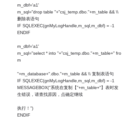
m_dbf='a1'
m_sql="drop table "+"csj_temp.dbo."+m_table && \\
删除表语句
IF SQLEXEC(gnMyLogHandle,m_sql,m_dbf) = -1
ENDIF
m_dbf='a1'
m_sql="select * into "+"csj_temp.dbo."+m_table+" fro
m
"+m_database+".dbo."+m_table && \\ 复制表语句
IF SQLEXEC(gnMyLogHandle,m_sql,m_dbf) = -1
MESSAGEBOX("系统在复制【"+m_table+"】表时发
生错误，请查找原因，点确定继续
执行！")
ENDIF