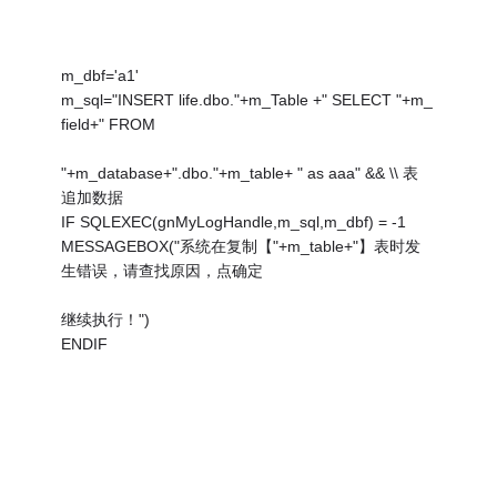
m_dbf='a1'
m_sql="INSERT life.dbo."+m_Table +" SELECT "+m_
field+" FROM
"+m_database+".dbo."+m_table+ " as aaa" && \\ 表
追加数据
IF SQLEXEC(gnMyLogHandle,m_sql,m_dbf) = -1
MESSAGEBOX("系统在复制【"+m_table+"】表时发
生错误，请查找原因，点确定
继续执行！")
ENDIF