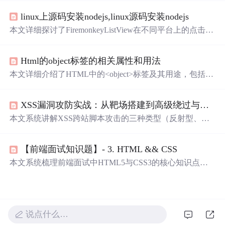
也提到了应避免使用内联
事件
处理程序，推荐使用DOM
事
linux上源码安装nodejs,linux源码安装nodejs
件
监听器。
本文详细探讨了FiremonkeyListView在不同平台上的点击
事
件
触发规则，包括OnChange和
OnClick
等，并介绍了如何
在Windows 10中快速打开CMD。同时，文章还涵盖了Pyth
Html的object标签的相关属性和用法
on中重载四则运算符的方法以及格式化输出。此外，简述
了NSQ部署流程，ASP.NET MVC5的搜索查询实现，以及
本文详细介绍了HTML中的<object>标签及其用途，包括定
CSS文件的引入方式，特别是link与@import的区别。最
义嵌入对象、设置对象属性等内容，并提供了示例代码，
后，分享了使用Java
Applet
进行客户端打印的示例和SQLS
有助于更好地理解和运用<object>标签。
erver2008入门学习资源。
XSS漏洞攻防实战：从靶场搭建到高级绕过与防御
本文系统讲解XSS跨站脚本攻击的三种类型（反射型、存
储型、DOM型）原理与Payload构造，涵盖DVWA和Pikach
u靶场本地部署、高级绕过技巧（编码混淆、伪协议、盲打
【前端面试知识题】- 3. HTML && CSS
XSS），以及核心防御方案：上下文敏感输出编码、白名
单输入验证、现代前端框架安全机制和内容安全策略（CS
本文系统梳理前端面试中HTML5与CSS3的核心知识点：H
P）。强调从攻击者视角理解数据流，构建纵深防御思维。
TML5部分涵盖语义化标签、Canvas、音视频嵌入、表单新
属性、离线存储（localStorage/sessionStorage）、Application
Cache、Web Worker、WebSocket及跨标签页通信；CSS3部
分重点解析选择器优先级、box-sizing盒模型、flex布局、re
说点什么…
m适配、BFC、水平垂直居中方案、动画与过渡、媒体查