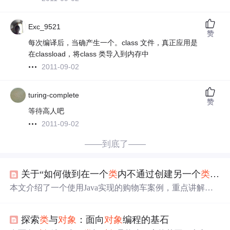
Exc_9521
赞
每次编译后，当确产生一个。class 文件，真正应用是
在classload，将class 类导入到内存中
2011-09-02
turing-complete
赞
等待高人吧
2011-09-02
——到底了——
关于“如何做到在一个
类
内不通过创建另一个
类
的
对
本文介绍了一个使用Java实现的购物车案例，重点讲解了
如何利用HashMap存储商品信息，并演示了正确传递
对象
引用的方法，以避免重复实例化导致的
问题
。
探索
类
与
对象
：面向
对象
编程的基石