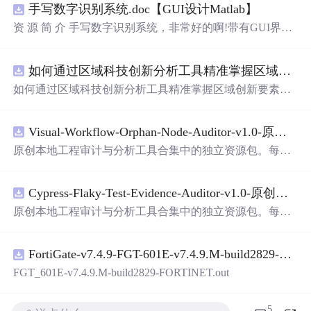
手写数字识别系统.doc【GUI设计Matlab】
资 源 简 介 手写数字识别系统，非常好的啊!带有GUI界
面，使用方便! 详 情 说 明 用这个手写数字识别系统，你可
以轻松地识别手写数字。这个系统不仅功能强大，而且还
如何通过区域科技创新分析工具精准掌握区域创新要素分布与产业链融合现状？.docx
带有直观的图形用户界面（GUI），非常容易使用。你只
需要将手写数字输入系统，它将立即给出准确的识别结
如何通过区域科技创新分析工具精准掌握区域创新要素分
果。这个系统可以在各种场景中使用，无论是学校、工作
布与产业链融合现状？
还是日常生活，都能为你提供快速和准确的识别服务。它
是一个非常方便和实用的工具，你一定会喜欢它的！
Visual-Workflow-Orphan-Node-Auditor-v1.0-原创源码与文档.zip
原创本地工程审计与分析工具合集中的独立资源包。每个
ZIP包含完整源码、3项自动化测试、可复现合成示例、离
线HTML、JSON与SVG报告、1080×720真实运行效果图、
Cypress-Flaky-Test-Evidence-Auditor-v1.0-原创源码与文档.zip
README、运行说明、功能清单、MIT License及原创与授
权声明。解压后进入project目录，执行npm test验证算法，
原创本地工程审计与分析工具合集中的独立资源包。每个
执行npm run report生成报告，也可通过本地静态服务器打
ZIP包含完整源码、3项自动化测试、可复现合成示例、离
开网页。运行时零第三方依赖，不包含热点产品或开源
项
线HTML、JSON与SVG报告、1080×720真实运行效果图、
目
源码、Logo、官方截图、论文、生产日志或其他受限素
FortiGate-v7.4.9-FGT-601E-v7.4.9.M-build2829-FORTINET.out
README、运行说明、功能清单、MIT License及原创与授
材。适合前端开发、AI应用工程、测试审计和课程实践。
权声明。解压后进入project目录，执行npm test验证算法，
FGT_601E-v7.4.9.M-build2829-FORTINET.out
执行npm run report生成报告，也可通过本地静态服务器打
开网页。运行时零第三方依赖，不包含热点产品或开源
项
5