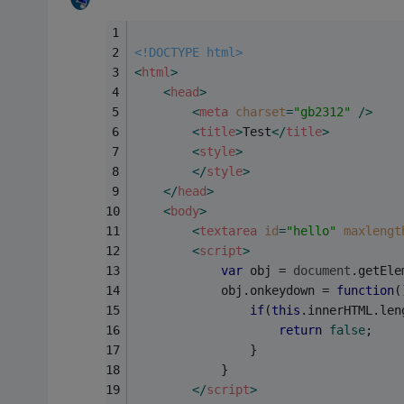
<!DOCTYPE html>
<
html
>
<
head
>
<
meta
charset
=
"gb2312"
 />
<
title
>
Test
</
title
>
<
style
>
</
style
>
</
head
>
<
body
>
<
textarea
id
=
"hello"
maxlengt
<
script
>
var
 obj = 
document
.getEle
			obj.onkeydown = 
function
(
if
(
this
.innerHTML.len
return
false
;
				}
			}
</
script
>