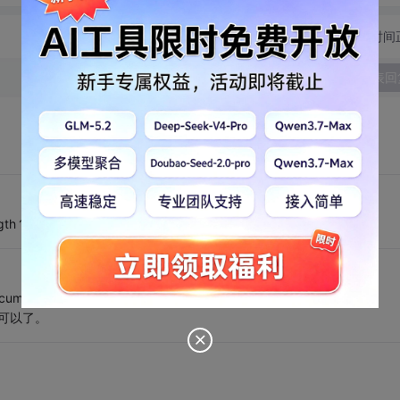
切换为时间
发表回
th？？
ument.all && this.value.length<10" ></textarea>
不可以了。