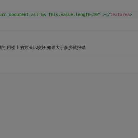
urn document.all && this.value.length<10"
 >
</
textarea
>
作用的,用楼上的方法比较好,如果大于多少就报错