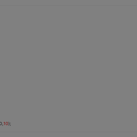
0,
10
);