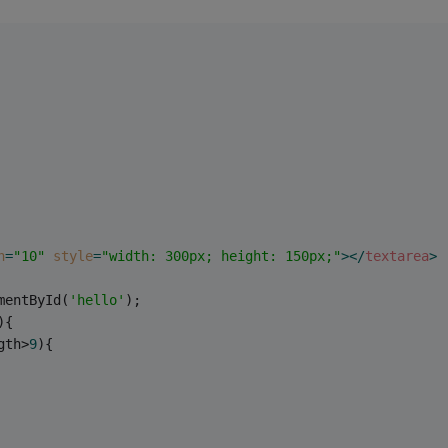
h
=
"10"
style
=
"width: 300px; height: 150px;"
>
</
textarea
>
mentById(
'hello'
);
)
{
gth>
9
){