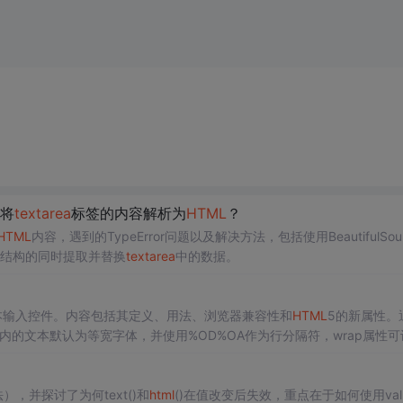
p将
textarea
标签的内容解析为
HTML
？
HTML
内容，遇到的TypeError问题以及解决方法，包括使用BeautifulSo
结构的同时提取并替换
textarea
中的数据。
本输入控件。内容包括其定义、用法、浏览器兼容性和
HTML
5的新属性。
内的文本默认为等宽字体，并使用%OD%OA作为行分隔符，wrap属性可
），并探讨了为何text()和
html
()在值改变后失效，重点在于如何使用val(