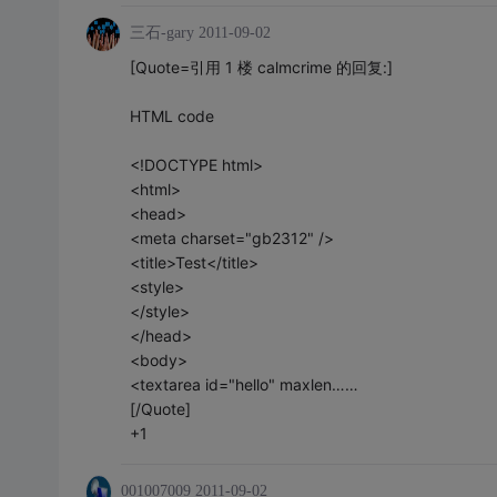
三石-gary
2011-09-02
[Quote=引用 1 楼 calmcrime 的回复:]
HTML code
<!DOCTYPE html>
<html>
<head>
<meta charset="gb2312" />
<title>Test</title>
<style>
</style>
</head>
<body>
<textarea id="hello" maxlen……
[/Quote]
+1
001007009
2011-09-02