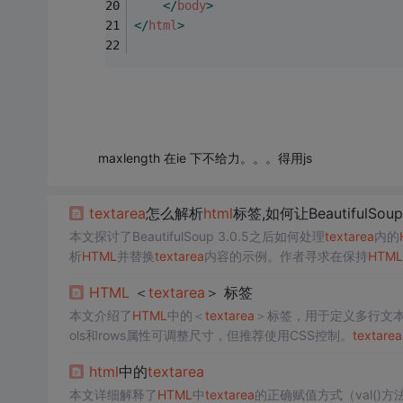
</
body
>
</
html
>
maxlength 在ie 下不给力。。。得用js
textarea
怎么解析
html
标签,如何让BeautifulSou
本文探讨了BeautifulSoup 3.0.5之后如何处理
textarea
内的
析
HTML
并替换
textarea
内容的示例。作者寻求在保持
HTML
HTML
＜
textarea
＞ 标签
本文介绍了
HTML
中的＜
textarea
＞标签，用于定义多行文
ols和rows属性可调整尺寸，但推荐使用CSS控制。
textarea
换行模式。
html
中的
textarea
本文详细解释了
HTML
中
textarea
的正确赋值方式（val()方法