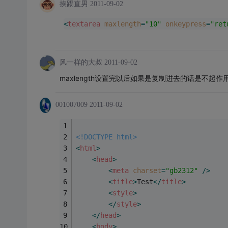
挨踢直男
2011-09-02
<
textarea
maxlength
=
"10"
onkeypress
=
"ret
风一样的大叔
2011-09-02
maxlength设置完以后如果是复制进去的话是不起
001007009
2011-09-02
<!DOCTYPE html>
<
html
>
<
head
>
<
meta
charset
=
"gb2312"
 />
<
title
>
Test
</
title
>
<
style
>
</
style
>
</
head
>
<
body
>