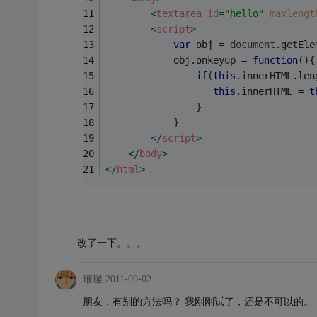
<
textarea
id
=
"hello"
maxlengt
<
script
>
var
 obj = 
document
.getEle
            obj.onkeyup = 
function
(
)
{
if
(
this
.innerHTML.len
this
.innerHTML = 
t
                }
            }
</
script
>
</
body
>
</
html
>
改了一下。。。
璀璨
2011-09-02
朋友，有别的方法吗？ 我刚刚试了，还是不可以的。