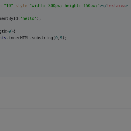
h
=
"10"
style
=
"width: 300px; height: 150px;"
>
</
textarea
>
mentById(
'hello'
);
gth>
9
){
his
.innerHTML.substring(
0
,
9
);