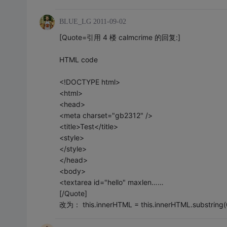
BLUE_LG
2011-09-02
[Quote=引用 4 楼 calmcrime 的回复:]
HTML code
<!DOCTYPE html>
<html>
<head>
<meta charset="gb2312" />
<title>Test</title>
<style>
</style>
</head>
<body>
<textarea id="hello" maxlen……
[/Quote]
改为： this.innerHTML = this.innerHTML.substring(