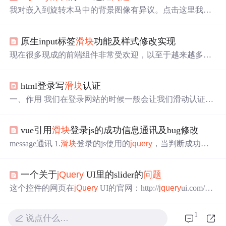
我对嵌入到旋转木马中的背景图像有异议。点击这里我注
意到，当我从一张幻灯片点击到另一张幻灯片时，我的网
站上的背景图像会移动到其他地方。我的旋转木马的边缘
原生input标签
滑块
功能及样式修改实现
顶部是当前设置为margin-top:-275px;，并将背景图像设置
为margin-top:-64px;我对这些设置有点担心。 有人能解决这
现在很多现成的前端组件非常受欢迎，以至于越来越多的
个
问题
吗？ 为了激活幻灯片，请单击导航栏下的“薄红色”
HTML原生标签渐渐被忽视。但现成组件功能局限性较
选项卡。 我想那是因为你 .rslides li { top:0; } 它对position:re
大，有些情况下无法支撑实际的需求，这时候还是得靠HT
lative(当前幻灯片有它)，但它向下移动幻灯片position:
html登录写
滑块
认证
ML原生标签实现。 最近参与玄览组件开发时就遇到了这
种情况：有多个滑动条，它们分别对应一个或多个图层，
一、作用 我们在登录网站的时候一般会让我们滑动认证或
移动滑动条时要能实时修改对应图层的透明度，并且要修
者是验证码认证，这个主要是可以防止恶意破解密码、刷
改滑动条样式。 常见的一些现成
滑块
组件样式修改容易，
票、论坛灌水，有效防止某个黑客对某一个特定注册用户
但提供的属性值和绑定的方法只适用单个
滑块
使用场景。
vue引用
滑块
登录js的成功信息通讯及bug修改
用特定程序暴力破解方式进行不断的登录尝试，实际上是
在多
滑块
相互影响、联动的场景面前显得捉襟见肘，并且
现在很多网站通行的方式，验证防止你是机器人（程
message通讯 1.
滑块
登录的js使用的
jquery
，当判断成功的
有时候该
滑块
对应功能限制了
滑块
使用方式。 比如超图
序），属于安全验证，和验证码差不多，又比验证码方
时候，由于是引用的外部js，vue无法获取成功的消息。这
便。 二、实现 html页面： <!DOCTYPE html> <html> ...
时候就需要使用postmessage来实现消息的传递。代码为在
一个关于
jQuery
UI里的slider的
问题
滑块
登录的js中，判定成功之后window.parent.postMessage
(‘message’,window.location.href) 在vue组件中 window.addEve
这个控件的网页在
jQuery
UI的官网：http://
jquery
ui.com/de
ntListener(‘...
mos/slider/#range 可以找到。 在我最近正在阅读的《
jQuery
in Action》里，第十一章内有一个小节是用来介绍这个控
1
说点什么…
件的，其中作者还提供了一个非常有用的实验程序： 这个