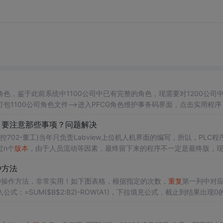
）
，鉴于此前系统中1100公司中已有完整的角色，现需要对1200公司
打包1100公司角色文件-->进入PFCG角色维护事务码界面，点击实用程序
②修改数据---> 保存后的数据是.SAP格式的，可以用表格打开（WP
？要注意那些事项？问题解决
02-董工)当年只负责Labview上位机人机界面的编写，所以，PLC程
过n个
版本
，由于人员流动等因素，最终留下来的程序不一定是最终版，
终决定，
上载
现有PLC程序，然后在此(不破坏原来功能)基础上整改。借
种方法
种操作方法，非常实用！如下图表格，根据指定的次数，
重复
第一列中对
式：=SUM($B$2:B2)-ROW(A1)，下拉填充公式，截止到结果出现0
按Ctrl+G打开条件定位窗口 ，定位空值，然后在编辑栏内输入：=A3