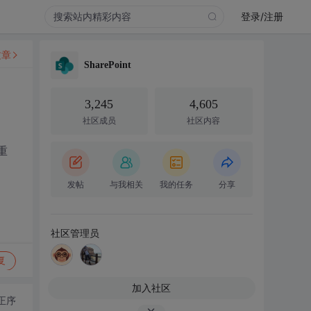
登录/注册
文章
SharePoint
3,245
4,605
社区成员
社区内容
重
发帖
与我相关
我的任务
分享
社区管理员
复
加入社区
正序