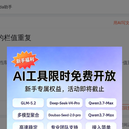
da助手
用AI写
的栏值重复
文档库中新增一个栏，然后指定该栏的值不能和历史版本的这个值
转发到动态
举报
写回
切换为时间