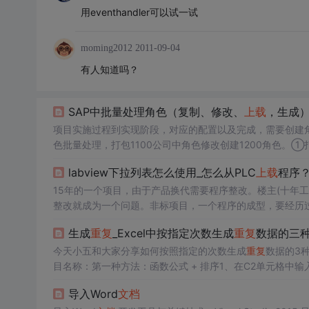
用eventhandler可以试一试
moming2012
2011-09-04
有人知道吗？
SAP中批量处理角色（复制、修改、
上载
，生成
项目实施过程到实现阶段，对应的配置以及完成，需要创建角色
色批量处理，打包1100公司中角色修改创建1200角色。①
择批量下载将需要复制的角色批量输入，点击执行，保存到本地
labview下拉列表怎么使用_怎么从PLC
上载
程序
CEL均可，记事本不好修改），替换数据。
15年的一个项目，由于产品换代需要程序整改。楼主(十年工控7
整改就成为一个问题。非标项目，一个程序的成型，要经历
子用的很好，最好的办法就是在现有程序的基础上整改。最
生成
重复
_Excel中按指定次数生成
重复
数据的三
会，谈一谈PLC程...
今天小五和大家分享如何按照指定的次数生成
重复
数据的3
目名称：第一种方法：函数公式 + 排序1、在C2单元格中输入公
元格，再对C列中的数据进行升序排列。2、选中A列数据区域，
导入Word
文档
C...