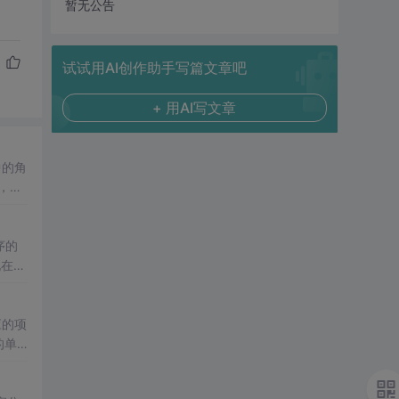
暂无公告
试试用AI创作助手写篇文章吧
+ 用AI写文章
中的角
，选
S\EX
序的
现在台
此机
应的项
的单
，按