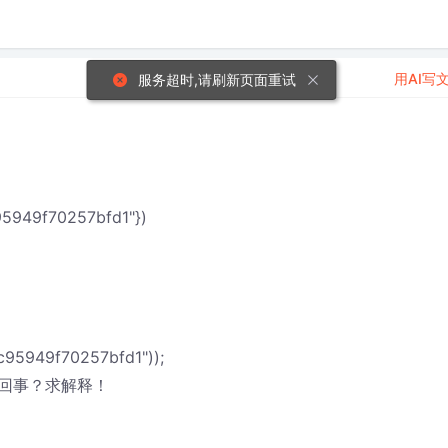
用AI写
服务超时,请刷新页面重试
c95949f70257bfd1"})
5c95949f70257bfd1"));
回事？求解释！