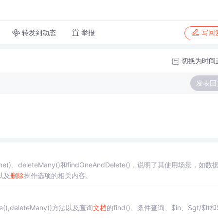
转发到动态
举报
写回
切换为时间
发表回
e()、deleteMany()和findOneAndDelete()，说明了其使用场景，如数
以及
删除
操作选项的相关内容。
One(),deleteMany()方法以及查询
文档
的find()、条件查询、$in、$gt/$lt和