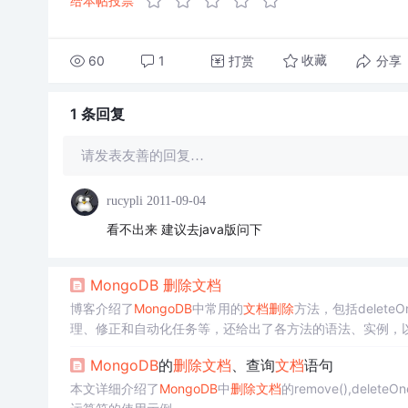
给本帖投票
60
1
打赏
分享
收藏
1 条
回复
请发表友善的回复…
rucypli
2011-09-04
看不出来 建议去java版问下
MongoDB
删除
文档
博客介绍了
MongoDB
中常用的
文档
删除
方法，包括deleteOn
理、修正和自动化任务等，还给出了各方法的语法、实例，
MongoDB
的
删除
文档
、查询
文档
语句
本文详细介绍了
MongoDB
中
删除
文档
的remove(),delete