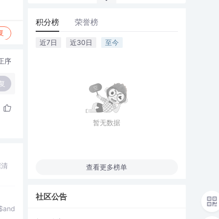
积分榜
荣誉榜
复
近7日
近30日
至今
正序
复
暂无数据
据清
查看更多榜单
社区公告
$and